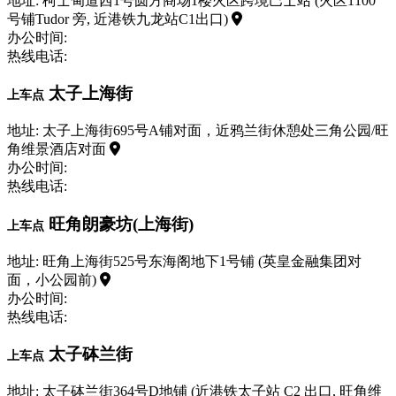
地址: 柯士甸道西1号圆方商场1楼火区跨境巴士站 (火区1100
号铺Tudor 旁, 近港铁九龙站C1出口)
办公时间:
热线电话:
太子上海街
上车点
地址: 太子上海街695号A铺对面，近鸦兰街休憩处三角公园/旺
角维景酒店对面
办公时间:
热线电话:
旺角朗豪坊(上海街)
上车点
地址: 旺角上海街525号东海阁地下1号铺 (英皇金融集团对
面，小公园前)
办公时间:
热线电话:
太子砵兰街
上车点
地址: 太子砵兰街364号D地铺 (近港铁太子站 C2 出口, 旺角维