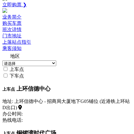
立即购票 ❯
业务简介
购买车票
班次详情
门市地址
上落站点指引
乘客须知
地区
上车点
下车点
上环信德中心
上车点
地址: 上环信德中心 - 招商局大厦地下G05铺位 (近港铁上环站
D出口)
办公时间:
热线电话:
铜锣湾时代广场
上车点