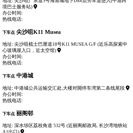
地址: 尖沙咀广东道5号海港城地下Dior店旁车道进入(中港跨
境巴士服务站)
办公时间:
热线电话:
尖沙咀K11 Musea
下车点
地址: 尖沙咀梳士巴厘道18号K11 MUSEA G/F (近乐高探索中
心玻璃屋入口，近太空馆)
办公时间:
热线电话:
中港城
下车点
地址: 中港城公共运输交汇处,大楼对閞停车湾第二条线尾段
办公时间:
热线电话:
丽阁邨
下车点
地址: 深水埗区荔枝角道 532号 (近丽阁邮政局, 长沙湾地铁站
A1出口)