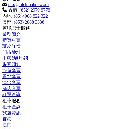
info@tilchinalink.com
香港:
(852) 2979 8778
內地:
(86) 4008 822 322
澳門:
(853) 2888 3338
跨境巴士服務
業務簡介
購買車票
班次詳情
門市地址
上落站點指引
乘客須知
旅遊套票
景點套票
演出套票
酒店套票
訂單查詢
租車服務
租車查詢
旅遊資訊
香港
澳門