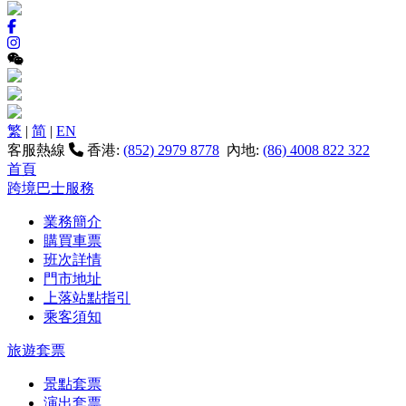
繁
|
简
|
EN
客服熱線
香港:
(852) 2979 8778
內地:
(86) 4008 822 322
首頁
跨境巴士服務
業務簡介
購買車票
班次詳情
門市地址
上落站點指引
乘客須知
旅遊套票
景點套票
演出套票