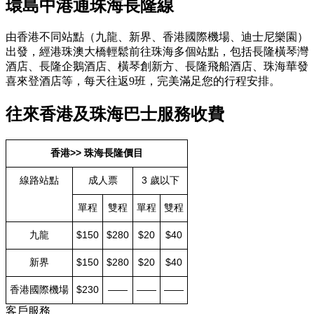
環島中港通珠海長隆線
由香港不同站點（九龍、新界、香港國際機場、迪士尼樂園）
出發，經港珠澳大橋輕鬆前往珠海多個站點，包括長隆橫琴灣
酒店、長隆企鵝酒店、橫琴創新方、長隆飛船酒店、珠海華發
喜來登酒店等，每天往返9班，完美滿足您的行程安排。
往來香港及珠海巴士服務收費
香港>> 珠海長隆價目
線路站點
成人票
3 歲以下
單程
雙程
單程
雙程
九龍
$150
$280
$20
$40
新界
$150
$280
$20
$40
香港國際機場
$230
——
——
——
客戶服務