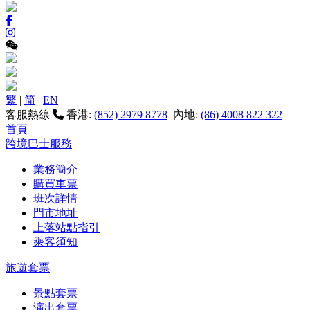
繁
|
简
|
EN
客服熱線
香港:
(852) 2979 8778
內地:
(86) 4008 822 322
首頁
跨境巴士服務
業務簡介
購買車票
班次詳情
門市地址
上落站點指引
乘客須知
旅遊套票
景點套票
演出套票