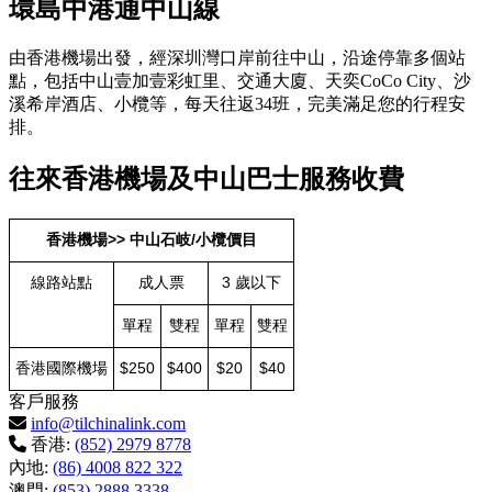
環島中港通中山線
由香港機場出發，經深圳灣口岸前往中山，沿途停靠多個站
點，包括中山壹加壹彩虹里、交通大廈、天奕CoCo City、沙
溪希岸酒店、小欖等，每天往返34班，完美滿足您的行程安
排。
往來香港機場及中山巴士服務收費
香港機場>> 中山石岐/小欖價目
線路站點
成人票
3 歲以下
單程
雙程
單程
雙程
香港國際機場
$250
$400
$20
$40
客戶服務
info@tilchinalink.com
香港:
(852) 2979 8778
內地:
(86) 4008 822 322
澳門:
(853) 2888 3338