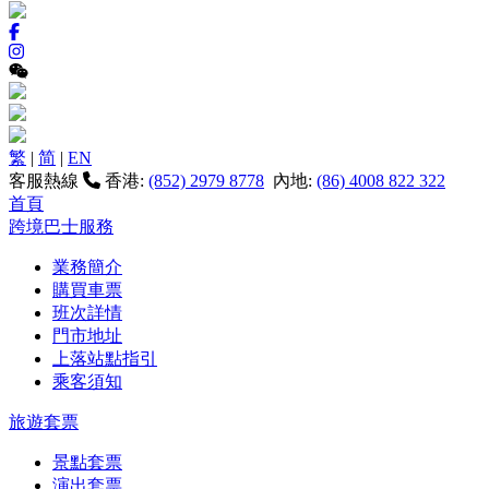
繁
|
简
|
EN
客服熱線
香港:
(852) 2979 8778
內地:
(86) 4008 822 322
首頁
跨境巴士服務
業務簡介
購買車票
班次詳情
門市地址
上落站點指引
乘客須知
旅遊套票
景點套票
演出套票