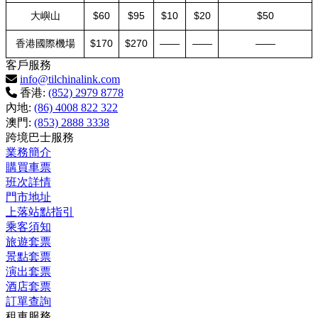
大嶼山
$60
$95
$10
$20
$50
香港國際機場
$170
$270
——
——
——
客戶服務
info@tilchinalink.com
香港:
(852) 2979 8778
內地:
(86) 4008 822 322
澳門:
(853) 2888 3338
跨境巴士服務
業務簡介
購買車票
班次詳情
門市地址
上落站點指引
乘客須知
旅遊套票
景點套票
演出套票
酒店套票
訂單查詢
租車服務