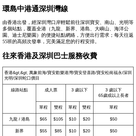
環島中港通深圳灣線
由香港出發，經深圳灣口岸輕鬆前往深圳寶安、南山、光明等
多個站點，覆蓋全港（九龍、新界、港島、大嶼山、海洋公
園、迪士尼樂園）的便捷站點網絡，方便出行需求；每天往返
55班的高頻次發車，完美滿足您的行程安排。
往來香港及深圳巴士服務收費
香港&gt;&gt; 萬象前海/寶安歡樂港灣/寶安登喜路/寶安松崗福永/深圳
光明/深圳蛇口價目
線路站點
成人票
3 歲以下
3 歲以下
65歲或以上長者
單程
雙程
單程
雙程
單程
九龍 / 港島
$65
$105
$10
$20
$50
新界
$55
$85
$10
$20
$50