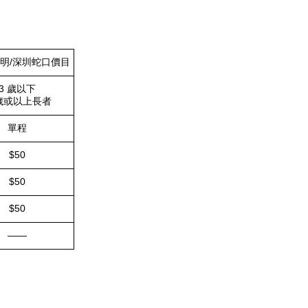
光明/深圳蛇口價目
3 歲以下
歲或以上長者
單程
$50
$50
$50
——