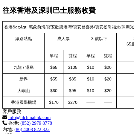
往來香港及深圳巴士服務收費
香港&gt;&gt; 萬象前海/寶安歡樂港灣/寶安登喜路/寶安松崗福永/深圳
線路站點
成人票
3 歲以下
65
單程
雙程
單程
雙程
九龍 / 港島
$65
$105
$10
$20
新界
$55
$85
$10
$20
大嶼山
$60
$95
$10
$20
香港國際機場
$170
$270
——
——
客戶服務
info@tilchinalink.com
香港:
(852) 2979 8778
內地:
(86) 4008 822 322