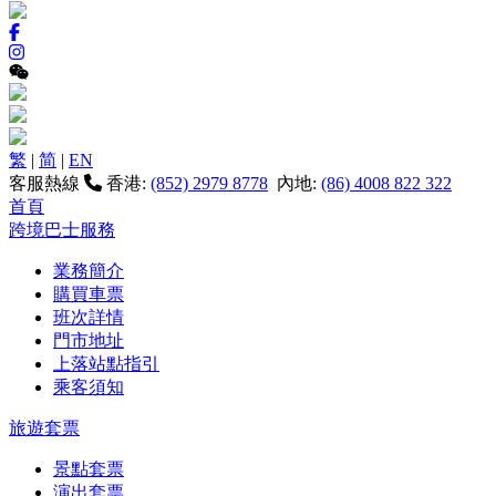
繁
|
简
|
EN
客服熱線
香港:
(852) 2979 8778
內地:
(86) 4008 822 322
首頁
跨境巴士服務
業務簡介
購買車票
班次詳情
門市地址
上落站點指引
乘客須知
旅遊套票
景點套票
演出套票