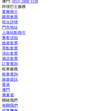
澳門:
(853) 2888 3338
跨境巴士服務
業務簡介
購買車票
班次詳情
門市地址
上落站點指引
乘客須知
旅遊套票
景點套票
演出套票
酒店套票
訂單查詢
租車服務
租車查詢
旅遊資訊
香港
澳門
廣東省
聯絡我們
有關我們
就業機會