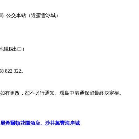
局1公交車站（近蜜雪冰城）
地鐵B出口）
 822 322。
容如有更改，恕不另行通知。環島中港通保留最終決定權。
國展希爾頓花園酒店、沙井萬豐海岸城