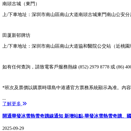
南頭古城（東門）
上/下車地址：深圳市南山區南山大道南頭古城東門南山公安分
田厦新邨牌坊
上/下車地址：深圳市南山區南山大道協和醫院公交站（近桃園
如有任何查詢，請致電客戶服務熱線 (852) 2979 8778 或 (86) 4008
*班次及票價以購票時環島中港通官方票務系統顯示為准。內
...
了解更多
開通華發冰雪熱雪奇蹟線通知 新增站點-華發冰雪熱雪奇蹟、
2025-09-29