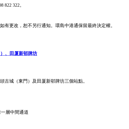
 822 322。
容如有更改，恕不另行通知。環島中港通保留最終決定權。
門）、田厦新邨牌坊
、南頭古城（東門）及田厦新邨牌坊三個站點。
棟一層中間通道