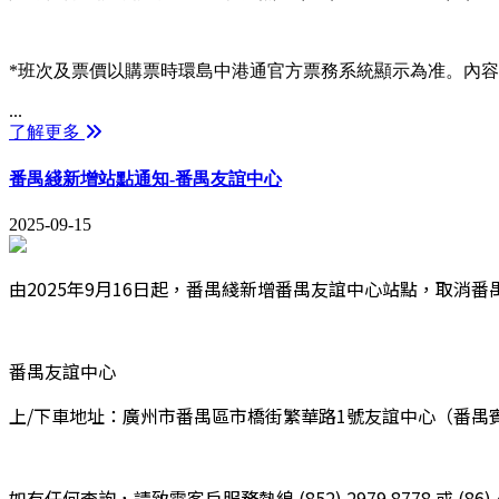
*班次及票價以購票時環島中港通官方票務系統顯示為准。內
...
了解更多
番禺綫新增站點通知-番禺友誼中心
2025-09-15
由2025年9月16日起，番禺綫新增番禺友誼中心站點，取消
番禺友誼中心
上/下車地址：廣州市番禺區市橋街繁華路1號友誼中心（番禺
如有任何查詢，請致電客戶服務熱線 (852) 2979 8778 或 (86) 40