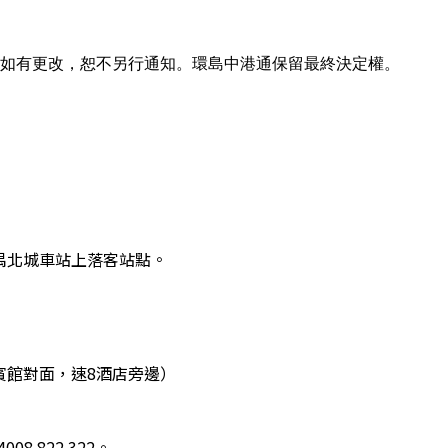
容如有更改，恕不另行通知。環島中港通保留最終決定權。
番禺北城車站上落客站點。
賓館對面，速8酒店旁邊）
08 822 322。