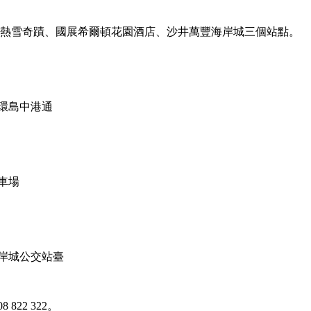
冰雪熱雪奇蹟、國展希爾頓花園酒店、沙井萬豐海岸城三個站點。
環島中港通
車場
岸城公交站臺
 822 322。