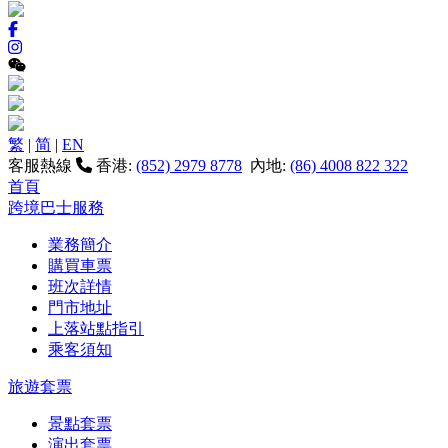
繁
|
简
|
EN
客服熱線
香港:
(852) 2979 8778
內地:
(86) 4008 822 322
首頁
跨境巴士服務
業務簡介
購買車票
班次詳情
門市地址
上落站點指引
乘客須知
旅遊套票
景點套票
演出套票