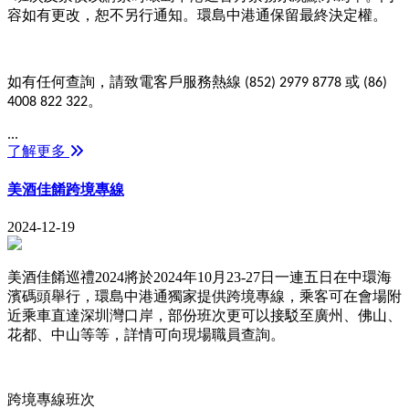
容如有更改，恕不另行通知。環島中港通保留最終決定權。
如有任何查詢，請致電客戶服務熱線
或
(852) 2979 8778
(86)
。
4008 822 322
...
了解更多
美酒佳餚跨境專線
2024-12-19
美酒佳餚巡禮
2024
將於
2024
年
10
月
23-27
日一連五日在中環海
濱碼頭舉行，環島中港通獨家提供跨境專線，乘客可在會場附
近乘車直達深圳灣口岸，部份班次更可以接駁至廣州、佛山、
花都、中山等等
，詳情可向現場職員查詢。
跨境專線班次