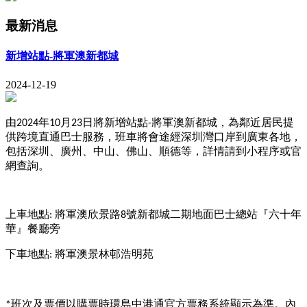
最新消息
新增站點-將軍澳新都城
2024-12-19
由
年
月
日將新增站點
將軍澳新都城，為鄰近居民提
2
024
1
0
23
-
供跨境直通巴士服務，班車將會途經深圳灣口岸到廣東各地，
包括深圳、廣州、中山、佛山、順德等，詳情請到小程序或官
網查詢
。
上車地點
將軍澳欣景路
號新都城二期地面巴士總站『六十年
:
8
華』餐廳旁
下車地點
將軍澳景林邨浩明苑
:
班次及票價以購票時環島中港通官方票務系統顯示為準。內
*