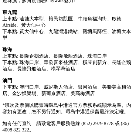
遊珠澳，多角度體驗Citywalk魅力!
東九龍
上車點: 油塘大本型、裕民坊凱匯、牛頭角福淘街、啟德
Airside、黃大仙中心
下車點: 黃大仙中心、九龍灣港鐵站、觀塘馬蹄徑、油塘大本
型
珠海
上車點: 長隆企鵝酒店、長隆飛船酒店、珠海口岸
下車點: 珠海口岸、華發喜來登酒店、橫琴創新方、長隆企鵝
酒店、長隆飛船酒店、橫琴灣酒店
澳門
下車點: 澳門口岸、威尼斯人酒店、銀河酒店、美獅美高梅酒
店、金沙娛樂場、新葡京酒店、美高梅酒店
*班次及票價以購票時環島中港通官方票務系統顯示為準。內
容如有更改，恕不另行通知。環島中港通保留最終決定權。
如有任何查詢，請致電客戶服務熱線 (852) 2979 8778 或 (86)
4008 822 322。