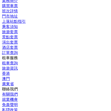
業務簡介
購買車票
班次詳情
門市地址
上落站點指引
乘客須知
旅遊套票
景點套票
演出套票
酒店套票
訂單查詢
租車服務
租車查詢
旅遊資訊
香港
澳門
廣東省
聯絡我們
有關我們
就業機會
免責聲明
私隠政策