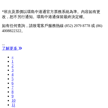
*班次及票價以環島中港通官方票務系統為準。內容如有更
改，恕不另行通知。環島中港通保留最終決定權。
如有任何查詢，請致電客戶服務熱線 (852) 2979 8778 或 (86)
4008822322。
...
了解更多
Previous
«
1
2
3
4
5
6
7
8
9
10
11