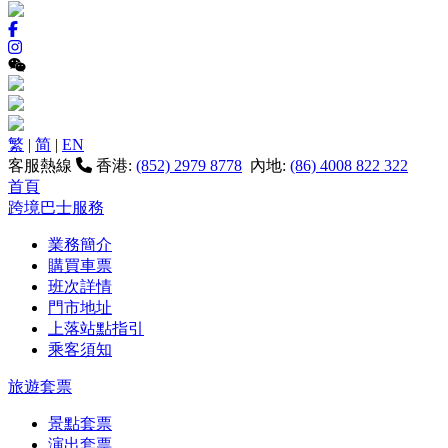
繁
|
简
|
EN
客服熱線
香港:
(852) 2979 8778
內地:
(86) 4008 822 322
首頁
跨境巴士服務
業務簡介
購買車票
班次詳情
門市地址
上落站點指引
乘客須知
旅遊套票
景點套票
演出套票