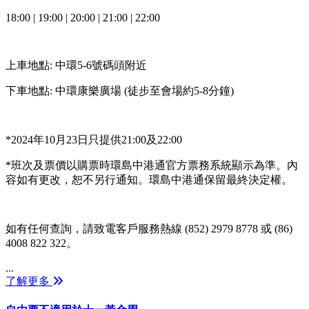
18:00 | 19:00 | 20:00 | 21:00 | 22:00
上車地點
:
中環
5-6
號碼頭附近
下車地點
:
中環康樂廣場
(
徒步至會場約
5-8
分鐘
)
*2024
年
10
月
23
日只提供
21:00
及
22:00
*
班次及票價以購票時環島中港通官方票務系統顯示為準。內
容如有更改，恕不另行通知。環島中港通保留最終決定權。
如有任何查詢，請致電客戶服務熱線
(852) 2979 8778
或
(86)
4008 822 322
。
...
了解更多