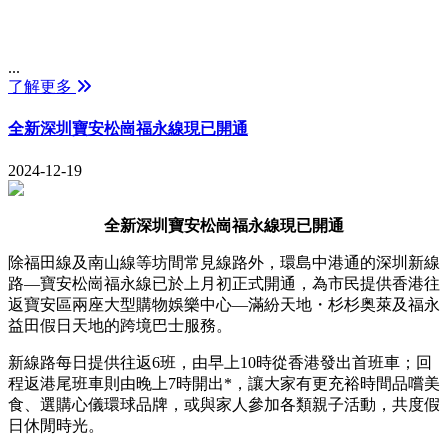
...
了解更多
全新深圳寶安松崗福永線現已開通
2024-12-19
全新深圳寶安松崗福永線現已開通
除福田線及南山線等坊間常見線路外，環島中港通的深圳新線
路—寶安松崗福永線已於上月初正式開通，為市民提供香港往
返寶安區兩座大型購物娛樂中心—滿紛天地・杉杉奥萊及福永
益田假日天地的跨境巴士服務。
新線路每日提供往返6班，由早上10時從香港發出首班車；回
程返港尾班車則由晚上7時開出*，讓大家有更充裕時間品嚐美
食、選購心儀環球品牌，或與家人參加各類親子活動，共度假
日休閒時光。