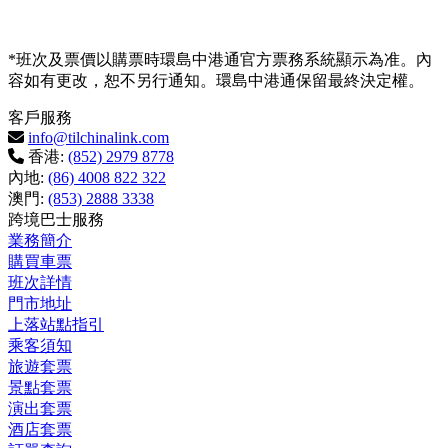
*班次及票價以購票時環島中港通官方票務系統顯示為准。內
容如有更改，恕不另行通知。環島中港通保留最終決定權。
客戶服務
info@tilchinalink.com
香港:
(852) 2979 8778
內地:
(86) 4008 822 322
澳門:
(853) 2888 3338
跨境巴士服務
業務簡介
購買車票
班次詳情
門市地址
上落站點指引
乘客須知
旅遊套票
景點套票
演出套票
酒店套票