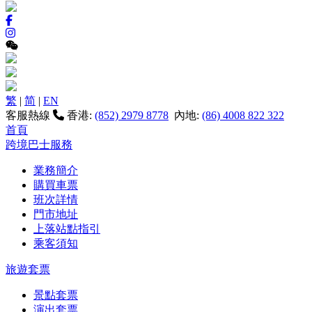
繁
|
简
|
EN
客服熱線
香港:
(852) 2979 8778
內地:
(86) 4008 822 322
首頁
跨境巴士服務
業務簡介
購買車票
班次詳情
門市地址
上落站點指引
乘客須知
旅遊套票
景點套票
演出套票