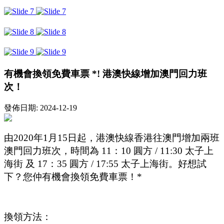
有機會換領免費車票 *! 港澳快線增加澳門回力班
次！
發佈日期: 2024-12-19
由
2020
年
1
月
15
日起，港澳快線香港往澳門增加兩班
澳門回力班次，時間為
11
：
10
圓方
/ 11:30
太子上
海街
及
17
：
35
圓方
/ 17:55
太子上海街。好想試
下？您仲有機會換領免費車票！
*
換領方法：