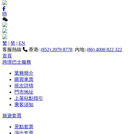
繁
|
简
|
EN
客服熱線
香港:
(852) 2979 8778
內地:
(86) 4008 822 322
首頁
跨境巴士服務
業務簡介
購買車票
班次詳情
門市地址
上落站點指引
乘客須知
旅遊套票
景點套票
演出套票