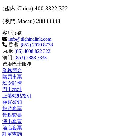
(
國內
China) 400 8822 322
(
澳門
Macau) 28883338
客戶服務
info@tilchinalink.com
香港:
(852) 2979 8778
內地:
(86) 4008 822 322
澳門:
(853) 2888 3338
跨境巴士服務
業務簡介
購買車票
班次詳情
門市地址
上落站點指引
乘客須知
旅遊套票
景點套票
演出套票
酒店套票
訂單查詢