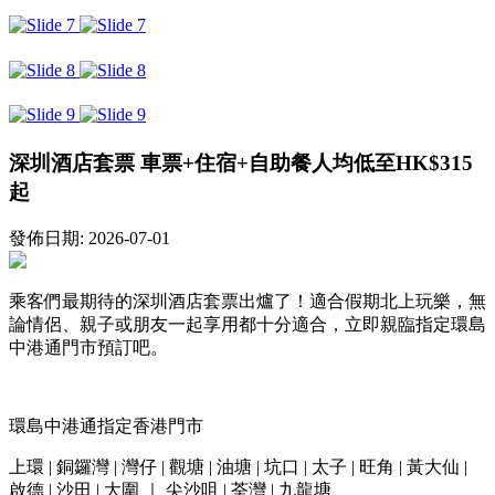
深圳酒店套票 車票+住宿+自助餐人均低至HK$315
起
發佈日期: 2026-07-01
乘客們最期待的深圳酒店套票出爐了！
適合假期北上
玩樂，
無
論情侶、親子或朋友一起享用都十分適合
，
立即親臨指定環島
中港通門市預訂吧。
環島中港通指定香港門市
上環
|
銅鑼灣
|
灣仔
|
觀塘
|
油塘
|
坑口
|
太子
|
旺角
|
黃大仙
|
啟德
|
沙田
|
大圍
｜
尖沙咀
|
荃灣
|
九龍塘