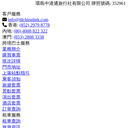
環島中港通旅行社有限公司
牌照號碼
: 352961
客戶服務
info@tilchinalink.com
香港:
(852) 2979 8778
內地:
(86) 4008 822 322
澳門:
(853) 2888 3338
跨境巴士服務
業務簡介
購買車票
班次詳情
門市地址
上落站點指引
乘客須知
旅遊套票
景點套票
演出套票
酒店套票
訂單查詢
租車服務
租車查詢
旅遊資訊