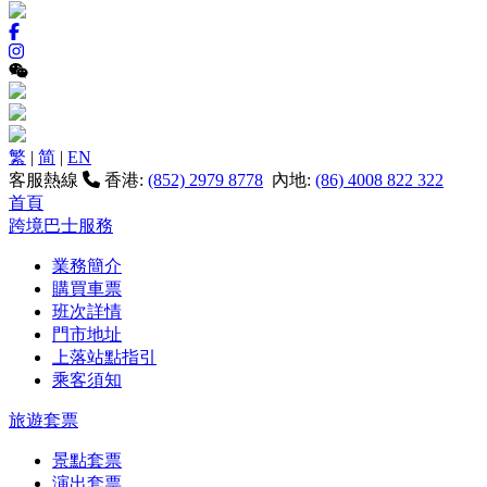
繁
|
简
|
EN
客服熱線
香港:
(852) 2979 8778
內地:
(86) 4008 822 322
首頁
跨境巴士服務
業務簡介
購買車票
班次詳情
門市地址
上落站點指引
乘客須知
旅遊套票
景點套票
演出套票