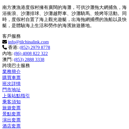
南方澳漁港度假村擁有廣闊的海灘，可供沙灘拖大網捕魚，海
浴衝浪、沙灘排球、沙灘越野車、沙灘騎馬、燒烤等活動。同
時，度假村自置了海上觀光遊艇，出海拖網捕撈的漁船以及快
艇，是體驗海上生活和勞作的海濱旅遊勝地。
客戶服務
info@tilchinalink.com
香港:
(852) 2979 8778
內地:
(86) 4008 822 322
澳門:
(853) 2888 3338
跨境巴士服務
業務簡介
購買車票
班次詳情
門市地址
上落站點指引
乘客須知
旅遊套票
景點套票
演出套票
酒店套票