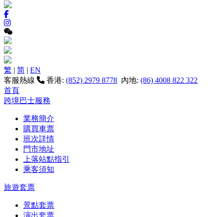
繁
|
简
|
EN
客服熱線
香港:
(852) 2979 8778
內地:
(86) 4008 822 322
首頁
跨境巴士服務
業務簡介
購買車票
班次詳情
門市地址
上落站點指引
乘客須知
旅遊套票
景點套票
演出套票