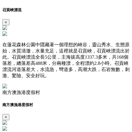
召貢峽漂流
×
在蓮花森林公園中隱藏著一個理想的峽谷，靈山秀水、生態原
始，水質清澈，水量充足，這裡就是召貢峽，召貢峽漂流出於
此。召貢峽漂流全長5公里，主海拔高度1337.3多米，共168個
落差，總落差高488米，分兩種漂，全程漂約2.8小時。召貢峽
漂流河道落差大，水流急，彎道多，高潮大跌，石岩無數，刺
激、驚險、安全好玩。
南方澳漁港度假村
南方澳漁港度假村
×