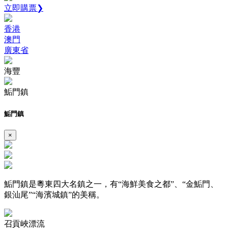
立即購票❯
香港
澳門
廣東省
海豐
鮜門鎮
鮜門鎮
×
鮜門鎮是粵東四大名鎮之一，有“海鮮美食之都”、“金鮜門、
銀汕尾”“海濱城鎮”的美稱。
召貢峽漂流