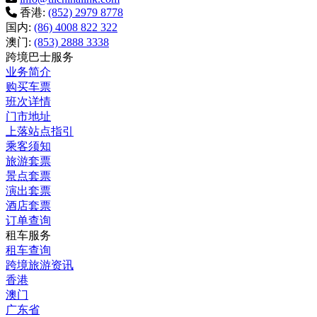
香港:
(852) 2979 8778
国内:
(86) 4008 822 322
澳门:
(853) 2888 3338
跨境巴士服务
业务简介
购买车票
班次详情
门市地址
上落站点指引
乘客须知
旅游套票
景点套票
演出套票
酒店套票
订单查询
租车服务
租车查询
跨境旅游资讯
香港
澳门
广东省