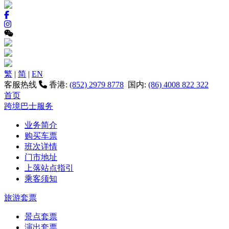
繁
|
简
|
EN
客服热线
香港:
(852) 2979 8778
国内:
(86) 4008 822 322
首页
跨境巴士服务
业务简介
购买车票
班次详情
门市地址
上落站点指引
乘客须知
旅游套票
景点套票
演出套票