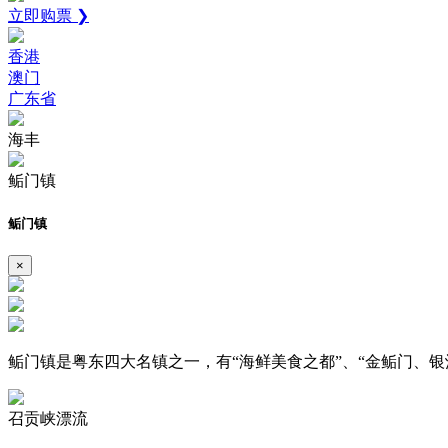
立即购票 ❯
香港
澳门
广东省
海丰
鲘门镇
鲘门镇
×
鲘门镇是粤东四大名镇之一，有“海鲜美食之都”、“金鲘门、银
召贡峡漂流