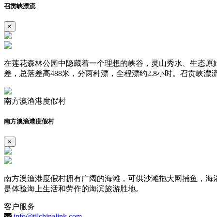
召贡峡漂流
×
在莲花森林公园中隐藏着一个理想的峡谷，灵山秀水、生态原始，
差，总落差高488米，分两种漂，全程漂约2.8小时。召贡
南方澳渔港度假村
南方澳渔港度假村
×
南方澳渔港度假村拥有广阔的海滩，可供沙滩拖大网捕鱼，海
是体验海上生活和劳作的海滨旅游胜地。
客户服务
info@tilchinalink.com