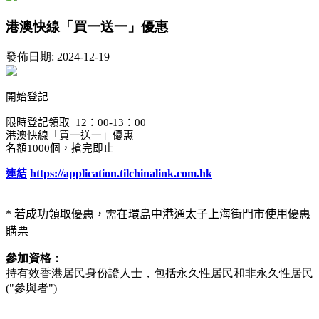
港澳快線「買一送一」優惠
發佈日期: 2024-12-19
開始登記
限時登記領取
12
：
00-13
：
00
港澳快線「買一送一」優惠
名額
1000
個，搶完即止
https://application.tilchinalink.com.hk
連結
*
若成功領取優惠，需在環島中港通太子上海街門市使用優惠
購票
參加資格：
持有效香港居民身份證人士，包括永久性居民和非永久性居民
("參與者")