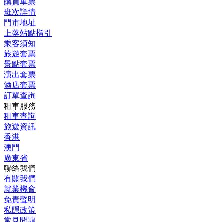
購買車票
班次詳情
門市地址
上落站點指引
乘客須知
旅遊套票
景點套票
演出套票
酒店套票
訂單查詢
租車服務
租車查詢
旅遊資訊
香港
澳門
廣東省
聯絡我們
有關我們
就業機會
免責聲明
私隠政策
常見問題