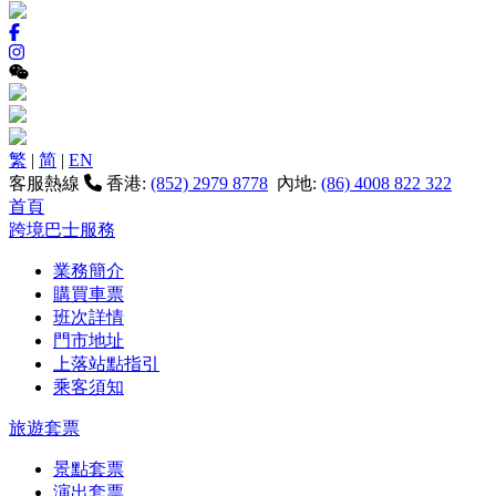
繁
|
简
|
EN
客服熱線
香港:
(852) 2979 8778
內地:
(86) 4008 822 322
首頁
跨境巴士服務
業務簡介
購買車票
班次詳情
門市地址
上落站點指引
乘客須知
旅遊套票
景點套票
演出套票