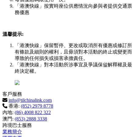
「港澳快線」按實時座位供應情況向參與者提供交通票
務優惠
溫馨提示:
「港澳快線」保留暫停、更改或取消所有優惠或修訂所
有條款及細則的權利，且毋須對本活動的終止或變更而
導致的任何損失或損害承擔責任。
「港澳快線」對本活動所涉事宜及爭議保留解釋權及最
終決定權。
客戶服務
info@tilchinalink.com
香港:
(852) 2979 8778
內地:
(86) 4008 822 322
澳門:
(853) 2888 3338
跨境巴士服務
業務簡介