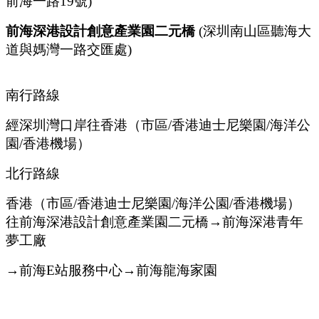
前海一路
19
號)
前海深港設計創意產業園二元橋
(
深圳南山區聽海大
道與媽灣一路交匯處)
南行路線
經深圳灣口岸往香港（市區
/
香港迪士尼樂園
/
海洋公
園
/
香港機場）
北行路線
香港（市區
/香港
迪士尼樂園
/
海洋公園
/
香港機場）
往前海深港設計創意產業園二元橋
→
前海深港青年
夢工廠
→
前海
E
站服務中心
→
前海龍海家園