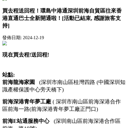
買去程送回程！環島中港通深圳前海自貿區往來香
港直通巴士全新開通啦！[活動已結束, 感謝旅客支
持]
發佈日期: 2024-12-19
現在買去程
!
送回程
!
站點
:
前海龍海家園
(
深圳市南山區桂灣四路 (中國深圳知
識產權保護中心旁天橋下)
前海深港青年夢工廠
(
深圳市南山區前海深港合作
區前海一路
(
前海深港青年夢工廠正門口
)
前海
E
站通服務中心
(
深圳南山區前海深港合作區