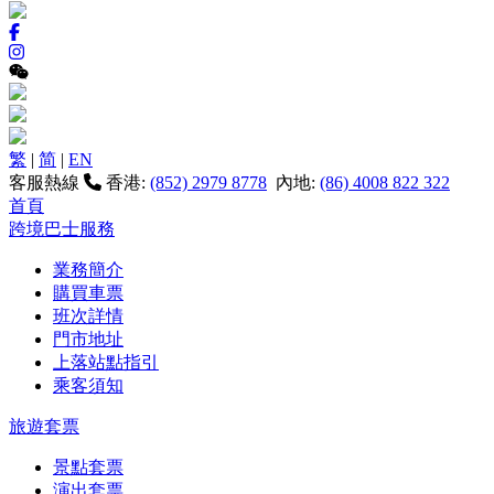
繁
|
简
|
EN
客服熱線
香港:
(852) 2979 8778
內地:
(86) 4008 822 322
首頁
跨境巴士服務
業務簡介
購買車票
班次詳情
門市地址
上落站點指引
乘客須知
旅遊套票
景點套票
演出套票