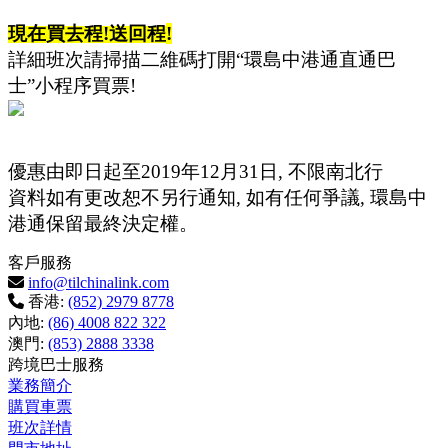
現在買去程
!
送回程
!
詳細班次請掃描二維碼打開
“
環島中港通直通巴
士
”
小程序買票
!
優惠由即日起至
2019
年
12
月
31
日
,
不限南北行
資料如有更改恕不另行通知
,
如有任何爭議
,
環島中
港通保留最終決定權。
客戶服務
info@tilchinalink.com
香港:
(852) 2979 8778
內地:
(86) 4008 822 322
澳門:
(853) 2888 3338
跨境巴士服務
業務簡介
購買車票
班次詳情