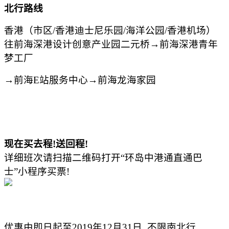
北行路
线
香港（市区
/
香港迪士尼乐园
/
海洋公园
/
香港机场）
往前海深港设计创意产业园二元桥
→
前海深港青年
梦工
厂
→
前海
E
站服务中心
→
前海龙海家
园
现在买去程
!
送回程
!
详细班次请扫描二维码打开
“
环岛中港通直通巴
士
”
小程序买票
!
优惠由即日起至
2019
年
12
月
31
日
,
不限南北行