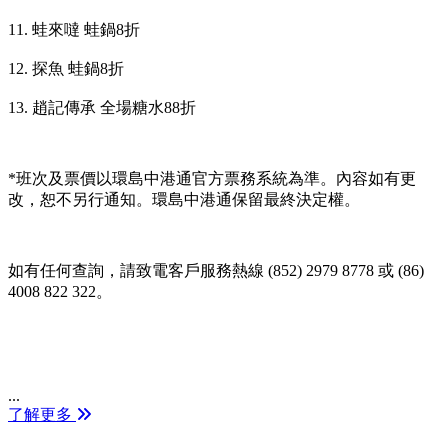
11.
蛙來噠 蛙鍋
8
折
12.
探魚 蛙鍋
8
折
13.
趙記傳承 全場糖水
88
折
*
班次及票價以環島中港通官方票務系統為準。內容如有更
改，恕不另行通知。環島中港通保留最終決定權。
如有任何查詢，請致電客戶服務熱線
(852) 2979 8778
或
(86)
4008 822 322
。
...
了解更多