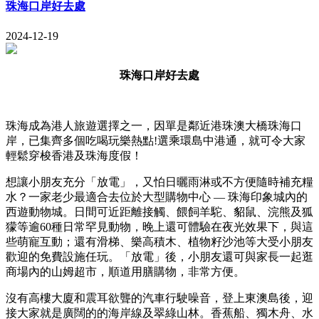
珠海口岸好去處
2024-12-19
珠海口岸好去處
珠海成為港人旅遊選擇之一，因單是鄰近港珠澳大橋珠海口
岸，已集齊多個吃喝玩樂熱點!選乘環島中港通，就可令大家
輕鬆穿梭香港及珠海度假！
想讓小朋友充分「放電」，又怕日曬雨淋或不方便隨時補充糧
水？一家老少最適合去位於大型購物中心 — 珠海印象城內的
西遊動物城。日間可近距離接觸、餵飼羊駝、貂鼠、浣熊及狐
獴等逾60種日常罕見動物，晚上還可體驗在夜光效果下，與這
些萌寵互動；還有滑梯、樂高積木、植物籽沙池等大受小朋友
歡迎的免費設施任玩。「放電」後，小朋友還可與家長一起逛
商場內的山姆超市，順道用膳購物，非常方便。
沒有高樓大廈和震耳欲聾的汽車行駛噪音，登上東澳島後，迎
接大家就是廣闊的的海岸線及翠綠山林。香蕉船、獨木舟、水