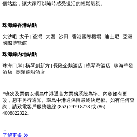
個站點，讓大家可以隨時感受慢活的輕鬆氣氛。
珠海線香港站點
尖沙咀 |太子 | 荃灣 | 大圍 | 沙田 | 香港國際機場 | 迪士尼 | 亞洲
國際博覽館
珠海線內地站點
珠海口岸 | 橫琴創新方 | 長隆企鵝酒店 | 橫琴灣酒店 | 珠海華發
酒店 | 長隆飛船酒店
*班次及票價以環島中港通官方票務系統為準。內容如有更
改，恕不另行通知。環島中港通保留最終決定權。如有任何查
詢，請致電客戶服務熱線 (852) 2979 8778 或 (86)
4008822322。
...
了解更多