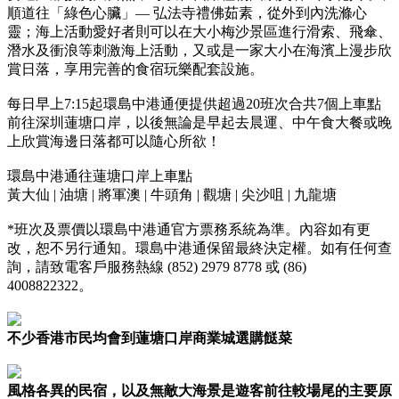
順道往「綠色心臟」— 弘法寺禮佛茹素，從外到內洗滌心
靈；海上活動愛好者則可以在大小梅沙景區進行滑索、飛傘、
潛水及衝浪等刺激海上活動，又或是一家大小在海濱上漫步欣
賞日落，享用完善的食宿玩樂配套設施。
每日早上7:15起環島中港通便提供超過20班次合共7個上車點
前往深圳蓮塘口岸，以後無論是早起去晨運、中午食大餐或晚
上欣賞海邊日落都可以隨心所欲！
環島中港通往蓮塘口岸上車點
黃大仙 | 油塘 | 將軍澳 | 牛頭角 | 觀塘 | 尖沙咀 | 九龍塘
*班次及票價以環島中港通官方票務系統為準。內容如有更
改，恕不另行通知。環島中港通保留最終決定權。如有任何查
詢，請致電客戶服務熱線 (852) 2979 8778 或 (86)
4008822322。
不少香港市民均會到蓮塘口岸商業城選購餸菜
風格各異的民宿，以及無敵大海景是遊客前往較場尾的主要原