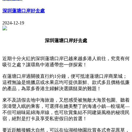
深圳蓮塘口岸好去處
2024-12-19
深圳蓮塘口岸好去處
近期十分火紅的深圳蓮塘口岸已越來越多港人前往，究竟有何
吸引之處？讓環島中港通帶您一併探索！
在蓮塘口岸過關後直行約1分鐘，便可抵達蓮塘口岸商業城；
這裡無論是燒臘店或水果店均可提供新鮮、款式多且價格低廉
的產品，為眾多香港主婦解決選購餸菜的難題！
來不及請假去地中海旅遊，又想感受被無敵大海景包圍、聽着
浪濤聲入眠的乘客，可選擇在媲美墾丁的海邊小鎮—較場尾—
不但可細味延綿海岸線，也可欣賞集結不同建築風格的秘境民
宿，絕對是打卡及享受私密假日的首選！
要近距離接觸大自然，可以在仙湖植物園欣賞各式奇花異草，