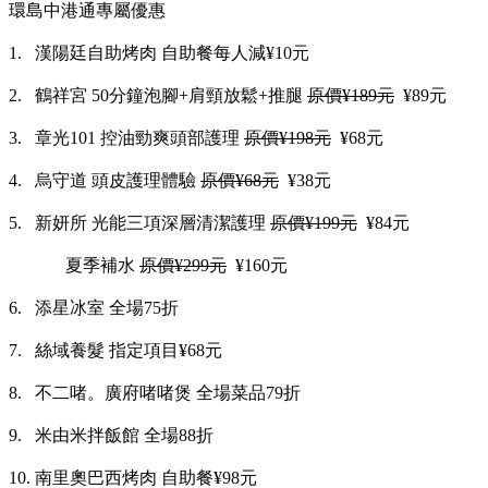
環島中港通專屬優惠
1.
漢陽廷自助烤肉 自助餐每人減
¥10
元
2.
鶴祥宮
50
分鐘泡腳
+
肩頸放鬆
+
推腿
原價
¥189
元
¥89
元
3.
章光
101
控油勁爽頭部護理
原價
¥198
元
¥68
元
4.
烏守道 頭皮護理體驗
原價
¥68
元
¥38
元
5.
新妍所
光能三項深層清潔護理
原價
¥199
元
¥84
元
夏季補水
原價
¥299
元
¥160
元
6.
添星冰室 全場
75
折
7.
絲域養髮 指定項目
¥68
元
8.
不二啫。廣府啫啫煲 全場菜品
79
折
9.
米由米拌飯館 全場
88
折
10.
南里奧巴西烤肉 自助餐
¥98
元