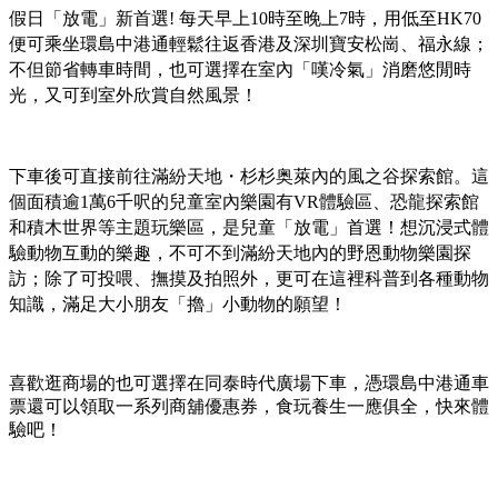
假日
「放電
」新首選
!
每天早上
10
時至晚上
7
時，用低至
HK70
便可乘坐環島中港通輕鬆往返香港及深圳寶安松崗、福永線；
不但節省轉車時間，也可選擇在室內「嘆冷氣」消磨悠閒時
光，又可到室外欣賞自然風景！
下車後可直接前往
滿紛天地・杉杉奥
萊內的風之谷探索館。這
個面積逾
1
萬
6
千呎的兒童室內樂園有
VR
體驗區、恐龍探索館
和積木世界等主題玩樂區，是
兒童「放電」首選！想沉浸式體
驗動物互動的樂趣，不可不到滿紛天地內的野恩動物樂園探
訪；除了可投喂、撫摸及拍照外，更可在這裡科普到各種動物
知識，滿足大小朋友「擼」小動物的願望！
喜歡逛商場的也可選擇在同泰時代廣場下車，憑環島中港通車
票還可以領取一系列商舖優惠券，食玩養生一應俱全，快來體
驗吧！