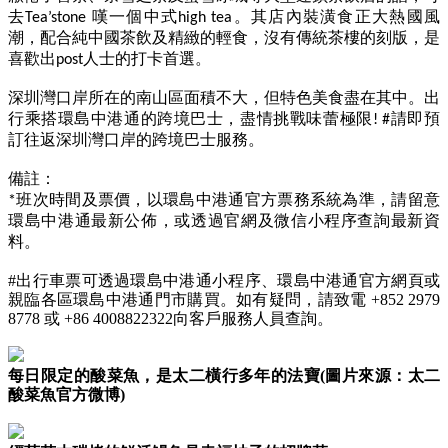
去Tea’stone 嘆一個中式high tea。其店內裝潢食正大熱國風
潮，配合純中國茶飲及精緻的輕食，沒有傳統茶樓的刻版，是
喜歡出post人士的打卡首選。
深圳灣口岸所在的南山區面積不大，但特色美食盡在其中。出
行乘搭環島中港通的跨境巴士，盡情挑戰味蕾極限! #請即預
訂往返深圳灣口岸的跨境巴士服務。
備註：
*班次時間及票價，以環島中港通官方票務系統為準，請留意
環島中港通最新公佈，或透過官網及微信小程序查詢最新資
料。
#
出行車票可透過環島中港通小程序、環島中港通官方網頁或
親臨各區環島中港通門市購買。如有疑問，請致電
+852 2979
8778
或
+86 4008822322
向客戶服務人員查詢。
每日限定的酸菜魚，是太二橫行多年的法寶(圖片來源：太二
酸菜魚官方微博)