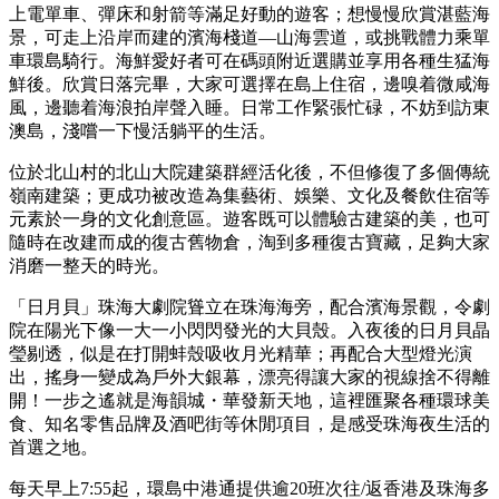
上電單車、彈床和射箭等滿足好動的遊客；想慢慢欣賞湛藍海
景，可走上沿岸而建的濱海棧道—山海雲道，或挑戰體力乘單
車環島騎行。海鮮愛好者可在碼頭附近選購並享用各種生猛海
鮮後。欣賞日落完畢，大家可選擇在島上住宿，邊嗅着微咸海
風，邊聽着海浪拍岸聲入睡。日常工作緊張忙碌，不妨到訪東
澳島，淺嚐一下慢活躺平的生活。
位於北山村的北山大院建築群經活化後，不但修復了多個傳統
嶺南建築；更成功被改造為集藝術、娛樂、文化及餐飲住宿等
元素於一身的文化創意區。遊客既可以體驗古建築的美，也可
隨時在改建而成的復古舊物倉，淘到多種復古寶藏，足夠大家
消磨一整天的時光。
「日月貝」珠海大劇院聳立在珠海海旁，配合濱海景觀，令劇
院在陽光下像一大一小閃閃發光的大貝殼。入夜後的日月貝晶
瑩剔透，似是在打開蚌殼吸收月光精華；再配合大型燈光演
出，搖身一變成為戶外大銀幕，漂亮得讓大家的視線捨不得離
開！一步之遙就是海韻城・華發新天地，這裡匯聚各種環球美
食、知名零售品牌及酒吧街等休閒項目，是感受珠海夜生活的
首選之地。
每天早上7:55起，環島中港通提供逾20班次往/返香港及珠海多