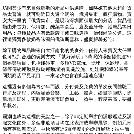
坊間甚少有來自俄羅斯的產品可供選購，如略嫌其他大超商貨
品太普通，就可到近日火遍全網的「俄貨集市」瘋狂購物。寶
安大仟里的「俄貨集市」是現時深圳面積最大的分店，貨品種
類由朱古力、伏特加、醃菜等食品，遍及至牙膏、護膚品等日
用品；每種貨品均有數款牌子或口味選擇，價錢尚算公道。這
裡還獨賣多款奶香味濃的俄羅斯雪糕，盛夏解暑必吃!
除了購物和品嚐來自大江南北的美食外，任何人來寶安大仟里
也可找到合適的玩樂方式!「就好潮玩」5萬呎的場館提供逾30
個娛樂項目，包括碰碰車、多種VR電玩、桌球、保齡球、射
箭等傳統運動及數碼運動;還有闖關設施、娃娃機和攀岩區等
同類商店罕見項目，一家老少也會在此流連忘返!
這裡還有多個為青少年而設，分付費及免費的單次夜間體驗工
作坊及課程，內容涵蓋音樂、手工藝、體育、繪畫等範疇，除
當地居民外，更歡迎港澳市民參加，「搶手」程度甚高，要盡
早報名。
國潮也成為這裡的亮點之一，除了非定期舉辦的漢服巡遊及漢
服文化節外，多個非遺項目均在此表演或舉辦展覽。例如元宵
節有英歌舞表演、中秋節有近6百年歷史的魚燈展覽；端午節