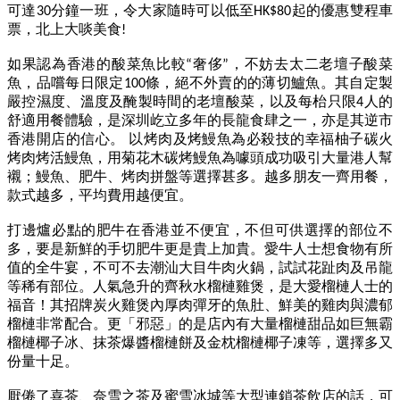
可達30分鐘一班，令大家隨時可以低至HK$80起的優惠雙程車
票，北上大啖美食!
如果認為香港的酸菜魚比較“奢侈”，不妨去太二老壇子酸菜
魚，品嚐每日限定100條，絕不外賣的的薄切鱸魚。其自定製
嚴控濕度、溫度及醃製時間的老壇酸菜，以及每枱只限4人的
舒適用餐體驗，是深圳屹立多年的長龍食肆之一，亦是其逆市
香港開店的信心。 以烤肉及烤鰻魚為必殺技的幸福柚子碳火
烤肉烤活鰻魚，用菊花木碳烤鰻魚為噱頭成功吸引大量港人幫
襯；鰻魚、肥牛、烤肉拼盤等選擇甚多。越多朋友一齊用餐，
款式越多，平均費用越便宜。
打邊爐必點的肥牛在香港並不便宜，不但可供選擇的部位不
多，要是新鮮的手切肥牛更是貴上加貴。愛牛人士想食物有所
值的全牛宴，不可不去潮汕大目牛肉火鍋，試試花趾肉及吊龍
等稀有部位。人氣急升的齊秋水榴槤雞煲，是大愛榴槤人士的
福音！其招牌炭火雞煲內厚肉彈牙的魚肚、鮮美的雞肉與濃郁
榴槤非常配合。更「邪惡」的是店內有大量榴槤甜品如巨無霸
榴槤椰子冰、抹茶爆醬榴槤餅及金枕榴槤椰子凍等，選擇多又
份量十足。
厭倦了喜茶、奈雪之茶及蜜雪冰城等大型連鎖茶飲店的話，可