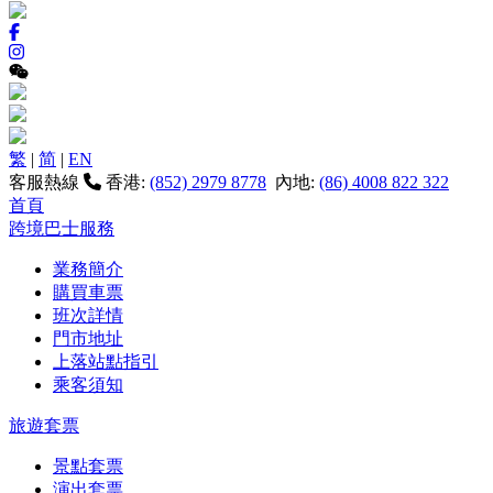
繁
|
简
|
EN
客服熱線
香港:
(852) 2979 8778
內地:
(86) 4008 822 322
首頁
跨境巴士服務
業務簡介
購買車票
班次詳情
門市地址
上落站點指引
乘客須知
旅遊套票
景點套票
演出套票