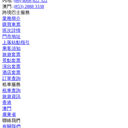
內地:
(86) 4008 822 322
澳門:
(853) 2888 3338
跨境巴士服務
業務簡介
購買車票
班次詳情
門市地址
上落站點指引
乘客須知
旅遊套票
景點套票
演出套票
酒店套票
訂單查詢
租車服務
租車查詢
旅遊資訊
香港
澳門
廣東省
聯絡我們
有關我們