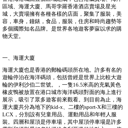
區域、海運大廈、馬哥孛羅香港酒店賣場及星光
城，大賣場擁有各種各樣的店面，聚集了服裝，美
容，車身，鐘錶，食品，服裝，住房和時尚趨勢等
多個國際知名品牌。是世界各地遊客夢寐以求的購
物天堂。
一、海運大廈
海運大廈也是香港的郵輪碼頭所在地。許多有名的
遊輪停泊在海洋碼頭，包括曾經是世界上比較大遊
輪的伊利沙伯二世號。，一隻
16.5
米高的充氣黃色
橡皮鴨被放置在港口城市海洋碼頭對面的海上進行
展示，吸引了眾多遊客前來觀看。到目前為止，海
運大廈共分為地下的
kid-x
、二樓的
sport-X
和三樓的
LCX
，分別設有兒童用品、運動用品和年輕人服
裝。四層和屋頂是停車場，其中屋頂停車場是許多