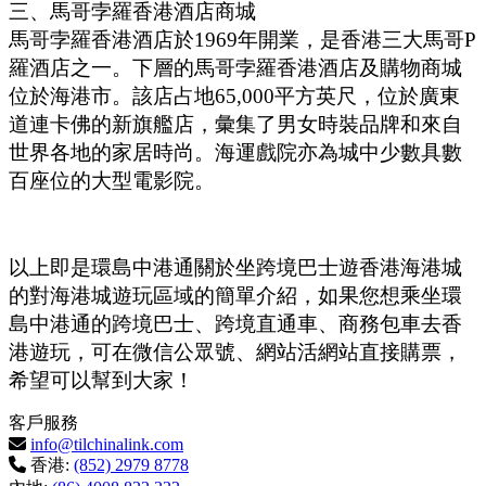
三、馬哥孛羅香港酒店商城
馬哥孛羅香港酒店於
1969
年開業，是香港三大馬哥
P
羅酒店之一。下層的馬哥孛羅香港酒店及購物商城
位於海港市。該店占地
65,000
平方英尺，位於廣東
道連卡佛的新旗艦店，彙集了男女時裝品牌和來自
世界各地的家居時尚。海運戲院亦為城中少數具數
百座位的大型電影院。
以上即是環島中港通關於坐跨境巴士遊香港海港城
的對海港城遊玩區域的簡單介紹，如果您想乘坐環
島中港通的跨境巴士、跨境直通車、商務包車去香
港遊玩，可在微信公眾號、網站活網站直接購票，
希望可以幫到大家！
客戶服務
info@tilchinalink.com
香港:
(852) 2979 8778