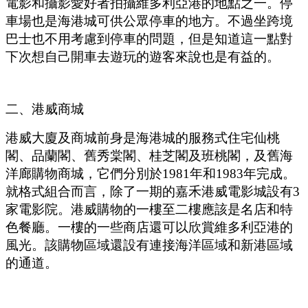
電影和攝影愛好者拍攝維多利亞港的地點之一。停
車場也是海港城可供公眾停車的地方。不過坐跨境
巴士也不用考慮到停車的問題，但是知道這一點對
下次想自己開車去遊玩的遊客來說也是有益的。
二、港威商城
港威大廈及商城前身是海港城的服務式住宅仙桃
閣、品蘭閣、舊秀棠閣、桂芝閣及班桃閣，及舊海
洋廊購物商城，它們分別於
1981
年和
1983
年完成。
就格式組合而言，除了一期的嘉禾港威電影城設有
3
家電影院。港威購物的一樓至二樓應該是名店和特
色餐廳。一樓的一些商店還可以欣賞維多利亞港的
風光。該購物區域還設有連接海洋區域和新港區域
的通道。