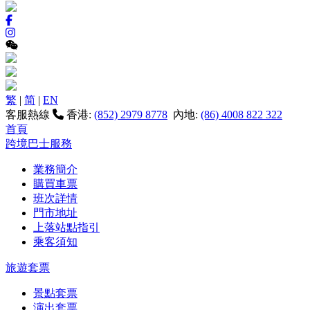
繁
|
简
|
EN
客服熱線
香港:
(852) 2979 8778
內地:
(86) 4008 822 322
首頁
跨境巴士服務
業務簡介
購買車票
班次詳情
門市地址
上落站點指引
乘客須知
旅遊套票
景點套票
演出套票