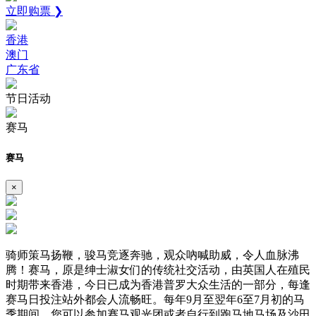
立即购票 ❯
香港
澳门
广东省
节日活动
赛马
赛马
×
骑师策马扬鞭，骏马竞逐奔驰，观众吶喊助威，令人血脉沸
腾！赛马，原是绅士淑女们的传统社交活动，由英国人在殖民
时期带来香港，今日已成为香港普罗大众生活的一部分，每逢
赛马日投注站外都会人流畅旺。每年9月至翌年6至7月初的马
季期间，您可以参加赛马观光团或者自行到跑马地马场及沙田