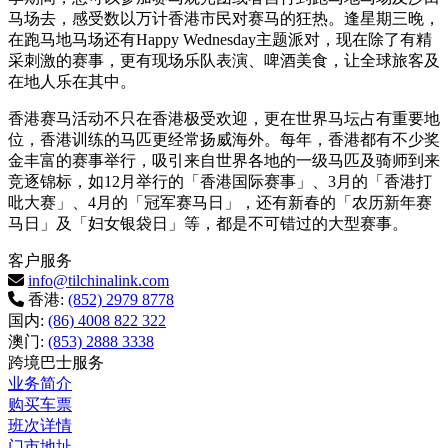
马场去，感受数以万计香港市民对赛马的狂热。逢星期三晚，
在跑马地马场还有Happy Wednesday主题派对，现在除了有精
采刺激的赛事，更有现场乐队表演、啤酒美食，让全球旅客及
在地人乐在其中。
香港赛马活动不只在香港极受欢迎，更在世界马坛占有重要地
位，香港训练的马匹更经常扬威海外。每年，香港都有不少奖
金丰富的赛事举行，吸引来自世界各地的一级马匹及骑师到来
竞逐锦标，如12月举行的「香港国际赛事」、3月的「香港打
吡大赛」、4月的「冠军赛马日」，还有新春的「农历新年赛
马日」及「妇女银袋日」等，都是不可错过的大型赛事。
客户服务
info@tilchinalink.com
香港:
(852) 2979 8778
国内:
(86) 4008 822 322
澳门:
(853) 2888 3338
跨境巴士服务
业务简介
购买车票
班次详情
门市地址