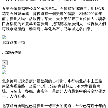
五羊石像是越秀公園的著名景點。石像建於1959年，用130塊
花崗石雕製而成，背後還有一個美麗的傳說。相傳2000多年
前，廣州人民生活艱苦，某天，天上突然來了五位仙人，騎著
口含稻穗的五隻羊降臨廣州，把稻穗賜給廣州人，並祝福人們
可以永遠溫飽，離開時，羊化為石，乃羊城之名由來。
北京路步行街
北京路步行街
×
北京路可以說是廣州最繁榮的步行街，步行街北起中山五路，
南至惠褔路路，全長440米，沿街商鋪林立，有大型百貨商
場、時裝店、餐廳、書店等，星廣州人流最集中的黃金地帶之
一，人流旺盛。
北京路自唐朝起已是廣州一條重要的街道，至今已有過千年的