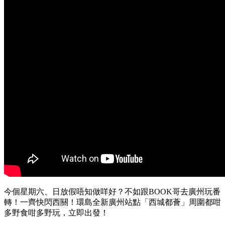
今個星期六、日放假唔知做咩好？不如跟BOOK哥去廣州玩番
轉！一齊快閃西關！環島全新廣州站點「西城都薈」周圍都咁
多野食咁多野玩，立即出發！