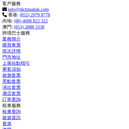
客戶服務
info@tilchinalink.com
香港:
(852) 2979 8778
內地:
(86) 4008 822 322
澳門:
(853) 2888 3338
跨境巴士服務
業務簡介
購買車票
班次詳情
門市地址
上落站點指引
乘客須知
旅遊套票
景點套票
演出套票
酒店套票
訂單查詢
租車服務
租車查詢
旅遊資訊
香港