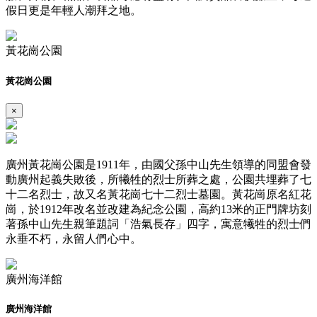
假日更是年輕人潮拜之地。
黃花崗公園
黃花崗公園
×
廣州黃花崗公園是1911年，由國父孫中山先生領導的同盟會發
動廣州起義失敗後，所犧牲的烈士所葬之處，公園共埋葬了七
十二名烈士，故又名黃花崗七十二烈士墓園。黃花崗原名紅花
崗，於1912年改名並改建為紀念公園，高約13米的正門牌坊刻
著孫中山先生親筆題詞「浩氣長存」四字，寓意犧牲的烈士們
永垂不朽，永留人們心中。
廣州海洋館
廣州海洋館