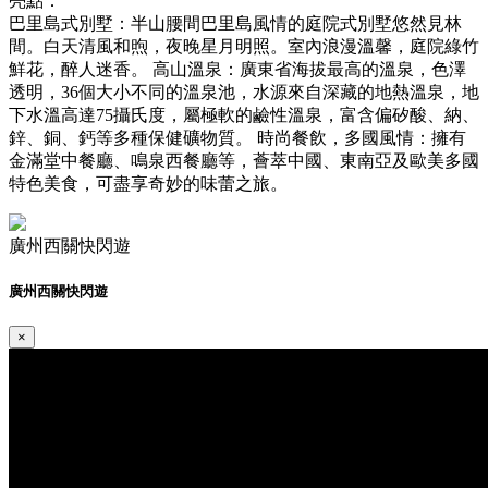
亮點：
巴里島式別墅：半山腰間巴里島風情的庭院式別墅悠然見林
間。白天清風和煦，夜晚星月明照。室內浪漫溫馨，庭院綠竹
鮮花，醉人迷香。 高山溫泉：廣東省海拔最高的溫泉，色澤
透明，36個大小不同的溫泉池，水源來自深藏的地熱溫泉，地
下水溫高達75攝氏度，屬極軟的鹼性溫泉，富含偏矽酸、納、
鋅、銅、鈣等多種保健礦物質。 時尚餐飲，多國風情：擁有
金滿堂中餐廳、鳴泉西餐廳等，薈萃中國、東南亞及歐美多國
特色美食，可盡享奇妙的味蕾之旅。
廣州西關快閃遊
廣州西關快閃遊
×