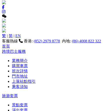
繁
|
简
|
EN
客服熱線
香港:
(852) 2979 8778
內地:
(86) 4008 822 322
首頁
跨境巴士服務
業務簡介
購買車票
班次詳情
門市地址
上落站點指引
乘客須知
旅遊套票
景點套票
演出套票