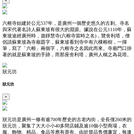
×
六榕寺始建於公元537年，是廣州一個歷史悠久的古剎。寺名
與宋代著名詩人蘇東坡有很大的淵源。據說在公元1110年，蘇
東坡途經廣州時，遊靜慧寺(六榕寺當時之名)，覽舍利塔，僧
侶請蘇東坡為寺廟題字，蘇東坡看到寺中有六棵榕樹，一揮
筆，寫了「六榕」兩個字，六榕寺之名因此而來。寺廟門口掛
著的就是蘇東坡的手跡，而那座舍利塔，廣州人稱之為花塔。
狀元坊
狀元坊
×
狀元坊是廣州一條有逾700年歷史的古老內街，全長僅260米的
狀元坊，聚集了大大小小40多間店鋪及逾10個小型商場，衣
服、飾物、精品、食品等應有盡有。由於貨品售價廉宜，每逢