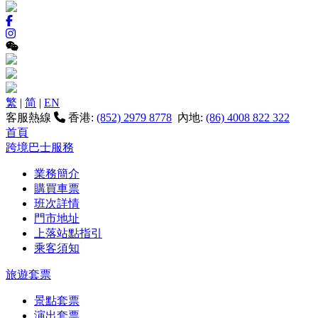
繁
|
简
|
EN
客服熱線
香港:
(852) 2979 8778
內地:
(86) 4008 822 322
首頁
跨境巴士服務
業務簡介
購買車票
班次詳情
門市地址
上落站點指引
乘客須知
旅遊套票
景點套票
演出套票