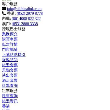
客戶服務
info@tilchinalink.com
香港:
(852) 2979 8778
內地:
(86) 4008 822 322
澳門:
(853) 2888 3338
跨境巴士服務
業務簡介
購買車票
班次詳情
門市地址
上落站點指引
乘客須知
旅遊套票
景點套票
演出套票
酒店套票
訂單查詢
租車服務
租車查詢
旅遊資訊
香港