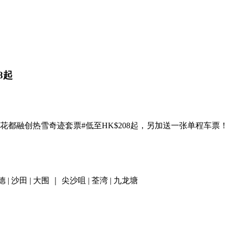
8起
花都融创热雪奇迹套票#低至HK$208起，另加送一张单程车
启德 | 沙田 | 大围 ｜ 尖沙咀 | 荃湾 | 九龙塘