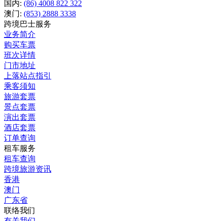
国内:
(86) 4008 822 322
澳门:
(853) 2888 3338
跨境巴士服务
业务简介
购买车票
班次详情
门市地址
上落站点指引
乘客须知
旅游套票
景点套票
演出套票
酒店套票
订单查询
租车服务
租车查询
跨境旅游资讯
香港
澳门
广东省
联络我们
有关我们