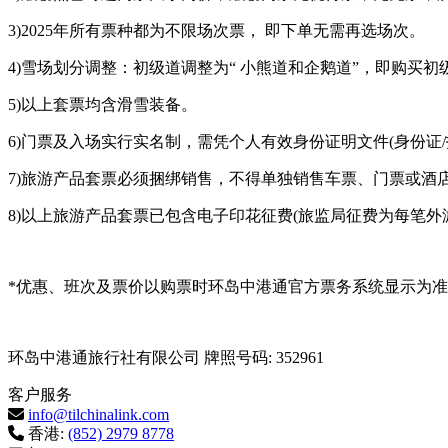
3)2025年所有票种都为不限场次票， 即下单无需再选场次。
4)雪场划分调整：初级道调整为“ 小熊道和企鹅道”，即购买初
5)以上套票均含滑雪装备。
6)门票及入场实行实名制，需凭个人有效身份证明文件(身份证/
7)旅游产品套票必须捆绑销售，不得单独销售车票、门票或酒
8)以上旅游产品套票已包含电子印花征费(旅监局征费为每笔外游费
*优惠、班次及票价以购票时环岛中港通官方票务系统显示为
环岛中港通旅行社有限公司 牌照号码: 352961
客户服务
info@tilchinalink.com
香港:
(852) 2979 8778