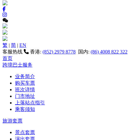
繁
|
简
|
EN
客服热线
香港:
(852) 2979 8778
国内:
(86) 4008 822 322
首页
跨境巴士服务
业务简介
购买车票
班次详情
门市地址
上落站点指引
乘客须知
旅游套票
景点套票
演出套票