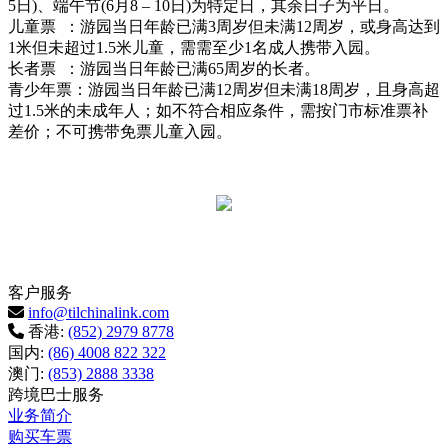
5日)、端午节(6月8 – 10日)为特定日，其余日子为平日。
儿童票 ：游园当日年龄已满3周岁但未满12周岁，或身高达到
1米但未超过1.5米儿童，需需至少1名成人携带入园。
长者票 ：游园当日年龄已满65周岁的长者。
青少年票：游园当日年龄已满12周岁但未满18周岁，且身高超
过1.5米的未成年人；如不符合相应条件，需按门市标准票补
差价；不可携带免票儿童入园。
客户服务
info@tilchinalink.com
香港:
(852) 2979 8778
国内:
(86) 4008 822 322
澳门:
(853) 2888 3338
跨境巴士服务
业务简介
购买车票