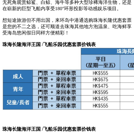
无死角观赏鲸鲨、白鲸、海牛等多种大型珍稀海洋生物，还是
在崭新的巨型飞船内享受180°环形投影等动感娱乐项目。
想短途旅游但不用出国，来环岛中港通选购珠海长隆优惠套票
是您的不二之选，还可顺道去珠海其他地方泡温泉、吃海鲜享
受海岛悠闲假日同样方便精彩！
珠海长隆海洋王国 /飞船乐园优惠套票价钱表
珠海长隆海洋王国 /飞船乐园优惠套票价钱表