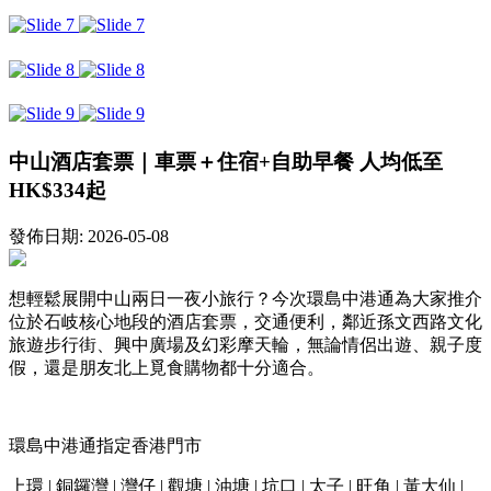
中山酒店套票｜車票＋住宿+自助早餐 人均低至
HK$334起
發佈日期: 2026-05-08
想輕鬆展開中山兩日一夜小旅行？今次環島中港通為大家推介
位於石岐核心地段的酒店套票，交通便利，鄰近孫文西路文化
旅遊步行街、興中廣場及幻彩摩天輪，無論情侶出遊、親子度
假，還是朋友北上覓食購物都十分適合。
環島中港通指定香港門市
上環 | 銅鑼灣 | 灣仔 | 觀塘 | 油塘 | 坑口 | 太子 | 旺角 | 黃大仙 |