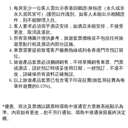
每房至少一位客人需出示香港回鄉證/身份證（永久或非
永久居民皆可）/護照以作識別。如客人未能出示相關證
件，則不能辦理入住。
客人要求必須視乎酒店安排，如酒店未能安排，不接受
更改、取消及退款。
所有宣傳圖片僅供參考，旅遊套票價格並不包括任何旅
遊景點行程及酒店內部分設施。
車票需要提前致電客戶服務熱線或到各香港門市預訂留
位。
旅遊產品套票必須捆綁銷售，不得單獨銷售車票、門票
或酒店，請於預訂時填妥使用日期，一經預訂，不退不
改，請確保所有資料正確無誤。
以上旅遊產品套票已包含電子印花征費(旅監局征費為每
筆外遊費的0.15%)。
*優惠、班次及票價以購票時環島中港通官方票務系統顯示為
準。內容如有更改，恕不另行通知。環島中港通保留最終決定
權。