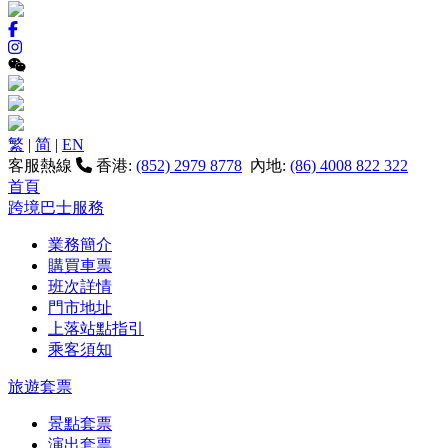
繁
|
简
|
EN
客服熱線
香港:
(852) 2979 8778
內地:
(86) 4008 822 322
首頁
跨境巴士服務
業務簡介
購買車票
班次詳情
門市地址
上落站點指引
乘客須知
旅遊套票
景點套票
演出套票