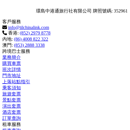
環島中港通旅行社有限公司 牌照號碼: 352961
客戶服務
info@tilchinalink.com
香港:
(852) 2979 8778
內地:
(86) 4008 822 322
澳門:
(853) 2888 3338
跨境巴士服務
業務簡介
購買車票
班次詳情
門市地址
上落站點指引
乘客須知
旅遊套票
景點套票
演出套票
酒店套票
訂單查詢
租車服務