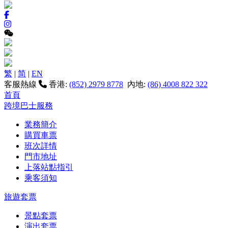
繁
|
简
|
EN
客服熱線
香港:
(852) 2979 8778
內地:
(86) 4008 822 322
首頁
跨境巴士服務
業務簡介
購買車票
班次詳情
門市地址
上落站點指引
乘客須知
旅遊套票
景點套票
演出套票