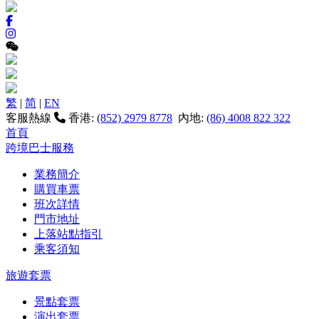
繁
|
简
|
EN
客服熱線
香港:
(852) 2979 8778
內地:
(86) 4008 822 322
首頁
跨境巴士服務
業務簡介
購買車票
班次詳情
門市地址
上落站點指引
乘客須知
旅遊套票
景點套票
演出套票