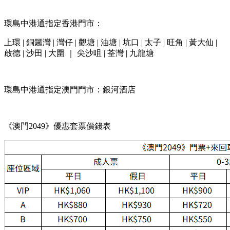
環島中港通指定香港門市：
上環 | 銅鑼灣 | 灣仔 | 觀塘 | 油塘 | 坑口 | 太子 | 旺角 | 黃大仙 |
啟德 | 沙田 | 大圍 ｜ 尖沙咀 | 荃灣 | 九龍塘
環島中港通指定澳門門市：銀河酒店
《澳門2049》優惠套票價錢表