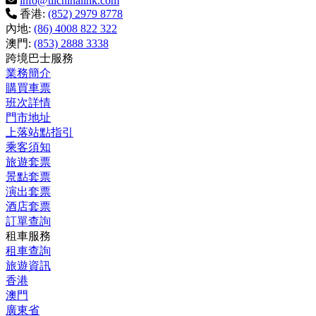
info@tilchinalink.com
香港:
(852) 2979 8778
內地:
(86) 4008 822 322
澳門:
(853) 2888 3338
跨境巴士服務
業務簡介
購買車票
班次詳情
門市地址
上落站點指引
乘客須知
旅遊套票
景點套票
演出套票
酒店套票
訂單查詢
租車服務
租車查詢
旅遊資訊
香港
澳門
廣東省