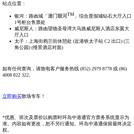
站点位置：
TM
银河：路凼城「
澳门银河
」综合度假城钻石大厅入口
1号柜台售票处
威尼斯人：路凼望德圣母湾大马路威尼斯人酒店东翼大
厅入口
太子：上海街鸦兰街休憩处 (近港铁太子站 C2 出口) (三
角公园) (维景酒店对面)
如有任何查询，请致电客户服务热线 (852) 2979 8778 或 (86)
4008 822 322。
立即购买
散场专车！
*优惠、班次及票价以购票时环岛中港通官方票务系统显示为
准。内容如有更改，恕不另行通知。环岛中港通保留最终决定
权。