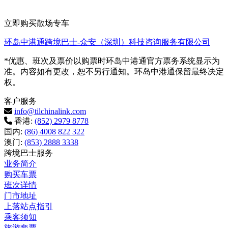
立即购买散场专车
环岛中港通跨境巴士-众安（深圳）科技咨询服务有限公司
*优惠、班次及票价以购票时环岛中港通官方票务系统显示为
准。内容如有更改，恕不另行通知。环岛中港通保留最终决定
权。
客户服务
info@tilchinalink.com
香港:
(852) 2979 8778
国内:
(86) 4008 822 322
澳门:
(853) 2888 3338
跨境巴士服务
业务简介
购买车票
班次详情
门市地址
上落站点指引
乘客须知
旅游套票