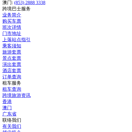
澳门:
(853) 2888 3338
跨境巴士服务
业务简介
购买车票
班次详情
门市地址
上落站点指引
乘客须知
旅游套票
景点套票
演出套票
酒店套票
订单查询
租车服务
租车查询
跨境旅游资讯
香港
澳门
广东省
联络我们
有关我们