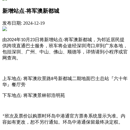
新增站点-将军澳新都城
发布日期: 2024-12-19
由
年
月
日将新增站点
将军澳新都城，为邻近居民提
2024
10
23
-
供跨境直通巴士服务，班车将会途经深圳湾口岸到广东各地，
包括深圳、广州、中山、佛山、顺德等，详情请到小程序或官
网查询。
上车地点
将军澳欣景路
号新都城二期地面巴士总站『六十年
:
8
华』餐厅旁
下车地点
将军澳景林邨浩明苑
:
班次及票价以购票时环岛中港通官方票务系统显示为准。内
*
容如有更改，恕不另行通知。环岛中港通保留最终决定权。