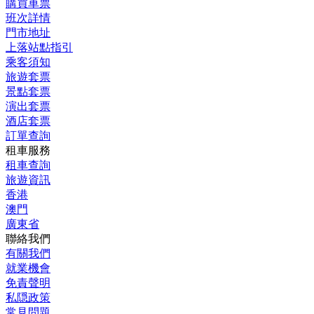
購買車票
班次詳情
門市地址
上落站點指引
乘客須知
旅遊套票
景點套票
演出套票
酒店套票
訂單查詢
租車服務
租車查詢
旅遊資訊
香港
澳門
廣東省
聯絡我們
有關我們
就業機會
免責聲明
私隠政策
常見問題