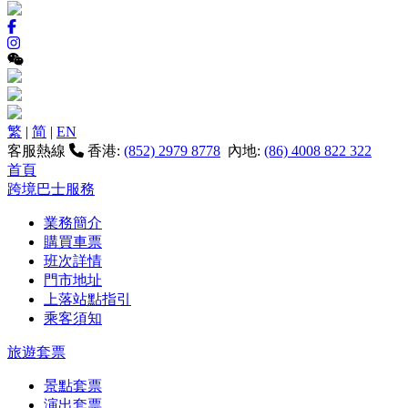
繁
|
简
|
EN
客服熱線
香港:
(852) 2979 8778
內地:
(86) 4008 822 322
首頁
跨境巴士服務
業務簡介
購買車票
班次詳情
門市地址
上落站點指引
乘客須知
旅遊套票
景點套票
演出套票