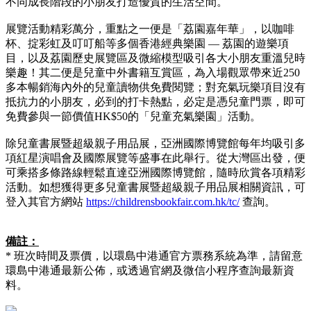
不同成長階段的小朋友打造優質的生活空間。
展覽活動精彩萬分，重點之一便是「荔園嘉年華」，以咖啡
杯、掟彩虹及叮叮船等多個香港經典樂園 — 荔園的遊樂項
目，以及荔園歷史展覽區及微縮模型吸引各大小朋友重溫兒時
樂趣！其二便是兒童中外書籍互賞區，為入場觀眾帶來近250
多本暢銷海內外的兒童讀物供免費閱覽；對充氣玩樂項目沒有
抵抗力的小朋友，必到的打卡熱點，必定是憑兒童門票，即可
免費參與一節價值HK$50的「兒童充氣樂園」活動。
除兒童書展暨超級親子用品展，亞洲國際博覽館每年均吸引多
項紅星演唱會及國際展覽等盛事在此舉行。從大灣區出發，便
可乘搭多條路線輕鬆直達亞洲國際博覽館，隨時欣賞各項精彩
活動。如想獲得更多兒童書展暨超級親子用品展相關資訊，可
登入其官方網站
https://childrensbookfair.com.hk/tc/
查詢。
備註：
* 班次時間及票價，以環島中港通官方票務系統為準，請留意
環島中港通最新公佈，或透過官網及微信小程序查詢最新資
料。