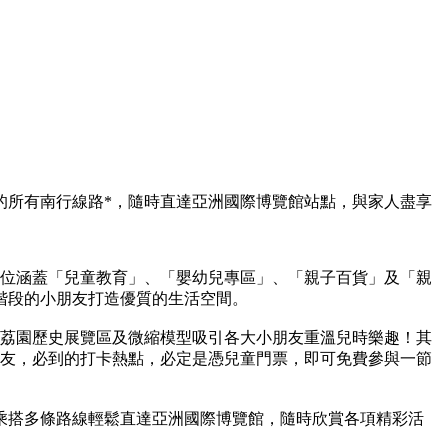
港通的所有南行線路*，隨時直達亞洲國際博覽館站點，與家人盡享
攤位涵蓋「兒童教育」、「嬰幼兒專區」、「親子百貨」及「親
階段的小朋友打造優質的生活空間。
及荔園歷史展覽區及微縮模型吸引各大小朋友重溫兒時樂趣！其
朋友，必到的打卡熱點，必定是憑兒童門票，即可免費參與一節
乘搭多條路線輕鬆直達亞洲國際博覽館，隨時欣賞各項精彩活