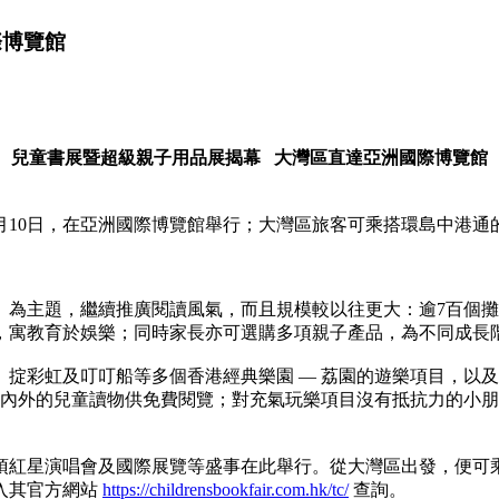
際博覽館
兒童書展暨超級親子用品展揭幕 大灣區直達亞洲國際博覽館
3年12月10日，在亞洲國際博覽館舉行；大灣區旅客可乘搭環島中
」為主題，繼續推廣閱讀風氣，而且規模較以往更大：逾7百個
，寓教育於娛樂；同時家長亦可選購多項親子產品，為不同成長
掟彩虹及叮叮船等多個香港經典樂園 — 荔園的遊樂項目，以
海內外的兒童讀物供免費閱覽；對充氣玩樂項目沒有抵抗力的小
項紅星演唱會及國際展覽等盛事在此舉行。從大灣區出發，便可
入其官方網站
https://childrensbookfair.com.hk/tc/
查詢。