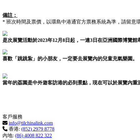
備註：
* 班次時間及票價，以環島中港通官方票務系統為準，請留意
是次展覽活動於2023年12月8日起，一連3日在亞洲國際博覽館
喜歡「跳跳紮」的小朋友，一定要去展覽內的兒童充氣樂園。
當年的荔園是中外遊客訪港的必到景點，現在可以於展覽內重
客戶服務
info@tilchinalink.com
香港:
(852) 2979 8778
內地:
(86) 4008 822 322