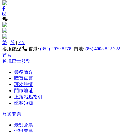
繁
|
简
|
EN
客服熱線
香港:
(852) 2979 8778
內地:
(86) 4008 822 322
首頁
跨境巴士服務
業務簡介
購買車票
班次詳情
門市地址
上落站點指引
乘客須知
旅遊套票
景點套票
演出套票