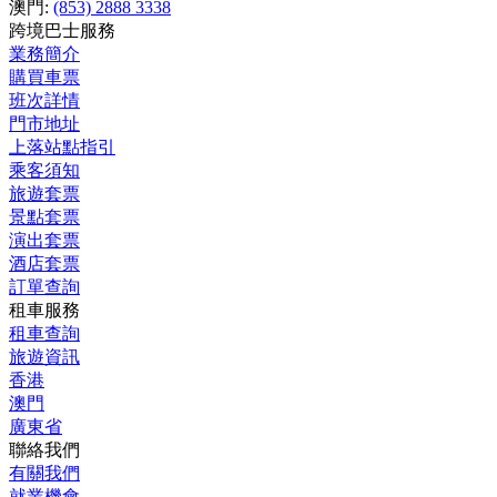
澳門:
(853) 2888 3338
跨境巴士服務
業務簡介
購買車票
班次詳情
門市地址
上落站點指引
乘客須知
旅遊套票
景點套票
演出套票
酒店套票
訂單查詢
租車服務
租車查詢
旅遊資訊
香港
澳門
廣東省
聯絡我們
有關我們
就業機會