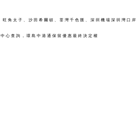
、旺角太子、沙田希爾頓、荃灣千色匯、深圳機場深圳灣口
務中心查詢，環島中港通保留優惠最終決定權