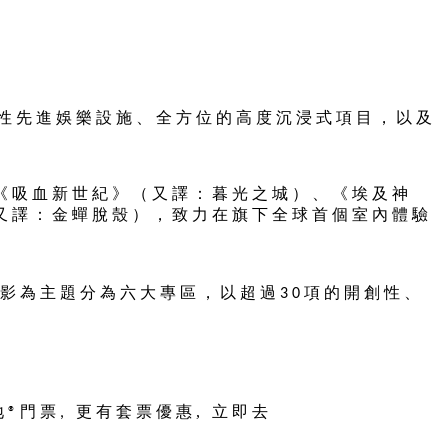
性先進娛樂設施、全方位的高度沉浸式項目，以及
《
吸血新世紀
》
（又譯：暮光之城）、
《
埃及神
又譯：金蟬脫殼），致力在旗下全球首個室內體驗
影為主題分為六大專區，以超過
項的開創性、
30
地
門票
更有套票優惠, 立即去
®
,