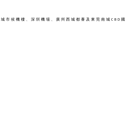
岸城市候機樓、深圳機場、廣州西城都薈及東莞南城
國
CBD