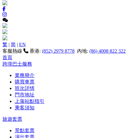
繁
|
简
|
EN
客服熱線
香港:
(852) 2979 8778
內地:
(86) 4008 822 322
首頁
跨境巴士服務
業務簡介
購買車票
班次詳情
門市地址
上落站點指引
乘客須知
旅遊套票
景點套票
演出套票