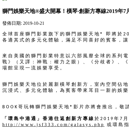
獅門娛樂天地®盛大開幕！橫琴‧創新方專線2019年7
發佈日期: 2019-10-21
全球首座獅門影業旗下的獅門娛樂天地
即將於
®
2
各適其式的多元化體驗，滿足不同喜好的賓客，讓
來自美國的獅門影業特意以六部風靡全球的系列電
戰
》
（又譯：神戰：權力之眼）、
《
分歧者
》
、
《
場館呈現一流娛樂享受。
獅門娛樂天地位於麗新橫琴創新方，室內空間佔地
沉浸式、多元化體驗，為賓客帶來耳目一新的娛樂
哥玩轉獅門娛樂天地
影片亦將會推出，敬
BOOK
®
「
環島中港通」
香港往返創新方專線
於
年
月
2019
7
http://www.jsf333.com/galasys.php
或環島指