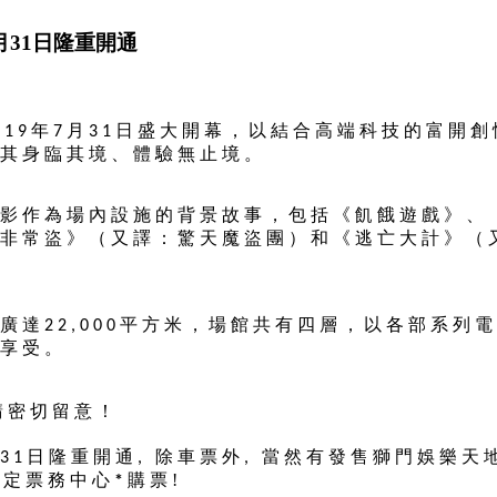
月31日隆重開通
年
月
日盛大開幕，以結合高端科技的富開創
019
7
31
其身臨其境、體驗無止境。
影作為場內設施的背景故事，包括
《
飢餓遊戲
》
、
非常盜
》
（又譯：驚天魔盜團）和
《
逃亡大計
》
（
廣達
平方米，場館共有四層，以各部系列電
22,000
享受。
請密切留意！
日隆重開通
除車票外
當然有
發售獅門娛樂天
31
,
,
購票!
定票務中心
*