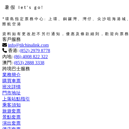
暑假 let's go!
環島指定票務中心
上環、銅鑼灣、灣仔、尖沙咀海港城
*
:
際航空港
資料如有更改恕不另行通知，優惠及條款細則，歡迎向票
客戶服務
info@tilchinalink.com
香港:
(852) 2979 8778
內地:
(86) 4008 822 322
澳門:
(853) 2888 3338
跨境巴士服務
業務簡介
購買車票
班次詳情
門市地址
上落站點指引
乘客須知
旅遊套票
景點套票
演出套票