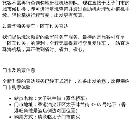
旅客不需再行色匆匆地赶往机场排队。现在直接于太子门市的
城市候机楼，即可进行航班查询并透过自助机办理预办值机手
续。轻松掌握行程节奏，出发更有预算。
2. 豪华商务专车・随车过关直达
我们提供班次频密的豪华商务车服务。最棒的是旅客可尊享
「随车过关」的便利，全程无需提着行李反复转车，一站直达
珠海机场，真正做到省时、省力、省心。
门市及购票信息
全新升级的直达服务已经正式运作，准备出发的您，欢迎亲临
门市购票体验！
站点名称：太子砵兰街（豪华轿车）
门市地址：香港油尖旺区太子砵兰街 370A 号地下（香
港旺角维景酒店侧边对面位置）
购票方式：请亲临太子门市购买