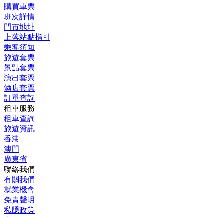
購買車票
班次詳情
門市地址
上落站點指引
乘客須知
旅遊套票
景點套票
演出套票
酒店套票
訂單查詢
租車服務
租車查詢
旅遊資訊
香港
澳門
廣東省
聯絡我們
有關我們
就業機會
免責聲明
私隠政策