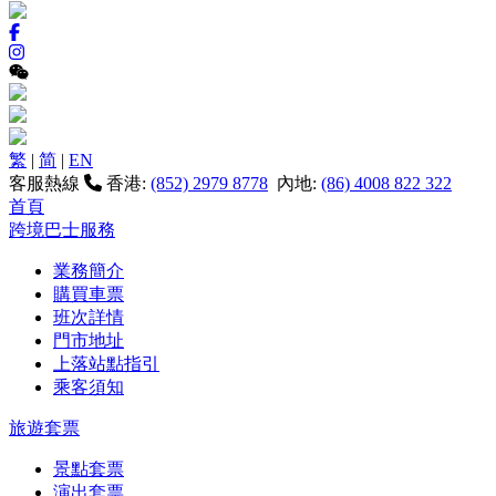
繁
|
简
|
EN
客服熱線
香港:
(852) 2979 8778
內地:
(86) 4008 822 322
首頁
跨境巴士服務
業務簡介
購買車票
班次詳情
門市地址
上落站點指引
乘客須知
旅遊套票
景點套票
演出套票