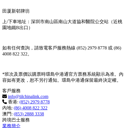
田厦新邨牌坊
上/下車地址：深圳市南山區南山大道協和醫院公交站（近桃
園地鐵B出口）
如有任何查詢，請致電客戶服務熱線 (852) 2979 8778 或 (86)
4008 822 322。
*班次及票價以購票時環島中港通官方票務系統顯示為准。內
容如有更改，恕不另行通知。環島中港通保留最終決定權。
客戶服務
info@tilchinalink.com
香港:
(852) 2979 8778
內地:
(86) 4008 822 322
澳門:
(853) 2888 3338
跨境巴士服務
業務簡介