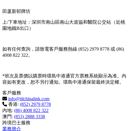
田厦新邨牌坊
上/下車地址：深圳市南山區南山大道協和醫院公交站（近桃
園地鐵B出口）
如有任何查詢，請致電客戶服務熱線 (852) 2979 8778 或 (86)
4008 822 322。
*班次及票價以購票時環島中港通官方票務系統顯示為准。內
容如有更改，恕不另行通知。環島中港通保留最終決定權。
客戶服務
info@tilchinalink.com
香港:
(852) 2979 8778
內地:
(86) 4008 822 322
澳門:
(853) 2888 3338
跨境巴士服務
業務簡介