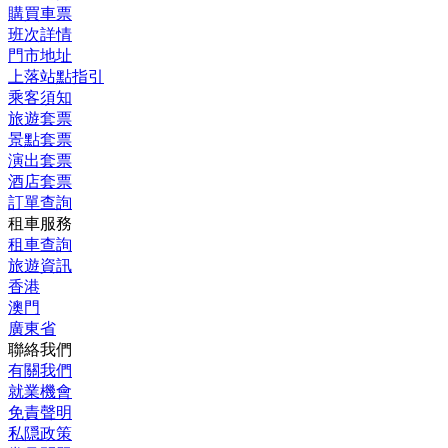
購買車票
班次詳情
門市地址
上落站點指引
乘客須知
旅遊套票
景點套票
演出套票
酒店套票
訂單查詢
租車服務
租車查詢
旅遊資訊
香港
澳門
廣東省
聯絡我們
有關我們
就業機會
免責聲明
私隠政策