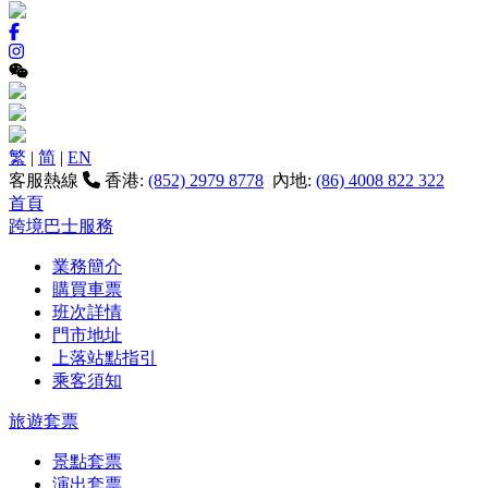
繁
|
简
|
EN
客服熱線
香港:
(852) 2979 8778
內地:
(86) 4008 822 322
首頁
跨境巴士服務
業務簡介
購買車票
班次詳情
門市地址
上落站點指引
乘客須知
旅遊套票
景點套票
演出套票