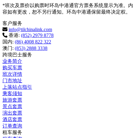
*班次及票价以购票时环岛中港通官方票务系统显示为准。内
容如有更改，恕不另行通知。环岛中港通保留最终决定权。
客户服务
info@tilchinalink.com
香港:
(852) 2979 8778
国内:
(86) 4008 822 322
澳门:
(853) 2888 3338
跨境巴士服务
业务简介
购买车票
班次详情
门市地址
上落站点指引
乘客须知
旅游套票
景点套票
演出套票
酒店套票
订单查询
租车服务