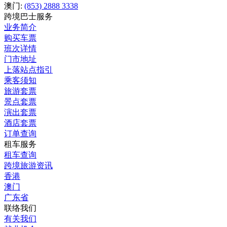
澳门:
(853) 2888 3338
跨境巴士服务
业务简介
购买车票
班次详情
门市地址
上落站点指引
乘客须知
旅游套票
景点套票
演出套票
酒店套票
订单查询
租车服务
租车查询
跨境旅游资讯
香港
澳门
广东省
联络我们
有关我们