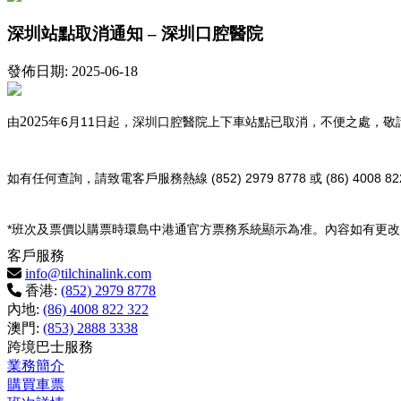
深圳站點取消通知 – 深圳口腔醫院
發佈日期: 2025-06-18
2025
6
11
由
年
月
日起，深圳口腔醫院上下車站點已取消，不便之處，敬
(852) 2979 8778
(86) 4008 82
如有任何查詢，請致電客戶服務熱線
或
*
班次及票價以購票時環島中港通官方票務系統顯示為准。內容如有更改
客戶服務
info@tilchinalink.com
香港:
(852) 2979 8778
內地:
(86) 4008 822 322
澳門:
(853) 2888 3338
跨境巴士服務
業務簡介
購買車票