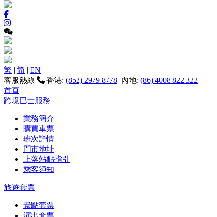
繁
|
简
|
EN
客服熱線
香港:
(852) 2979 8778
內地:
(86) 4008 822 322
首頁
跨境巴士服務
業務簡介
購買車票
班次詳情
門市地址
上落站點指引
乘客須知
旅遊套票
景點套票
演出套票