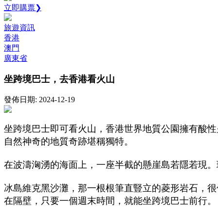
立即購票❯
旅遊資訊
香港
澳門
廣東省
坐跨境巴士，去香港看火山
發佈日期: 2024-12-19
坐跨境巴士即可看火山，香港世界地質公園擁有酸性
自然神奇的地質奇跡堪稱獨特。
在波濤洶湧的海面上，一座半截的懸崖島若隱若現。
冰島維克黑沙灘，那一根根筆直豎立的菱形岩石，很
在隔壁，只要一個週末時間，就能坐跨境巴士前行。