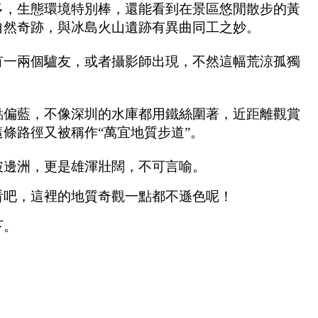
多，生態環境特別棒，還能看到在景區悠閒散步的黃
自然奇跡，與冰島火山遺跡有異曲同工之妙。
有一兩個驢友，或者攝影師出現，不然這幅荒涼孤獨
點偏藍，不像深圳的水庫都用鐵絲圍著，近距離觀賞
條路徑又被稱作“萬宜地質步道”。
破邊洲，更是雄渾壯闊，不可言喻。
看吧，這裡的地質奇觀一點都不遜色呢！
下。