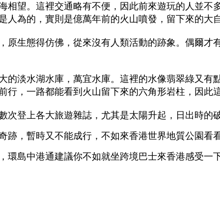
海相望。這裡交通略有不便，因此前來遊玩的人並不
是人為的，實則是億萬年前的火山噴發，留下來的大
，原生態得仿佛，從來沒有人類活動的跡象。偶爾才
大的淡水湖水庫，萬宜水庫。這裡的水像翡翠綠又有
前行，一路都能看到火山留下來的六角形岩柱，因此這
數次登上各大旅遊雜誌，尤其是太陽升起，日出時的
奇跡，暫時又不能成行，不如來香港世界地質公園看
，環島中港通建議你不如就坐跨境巴士來香港感受一