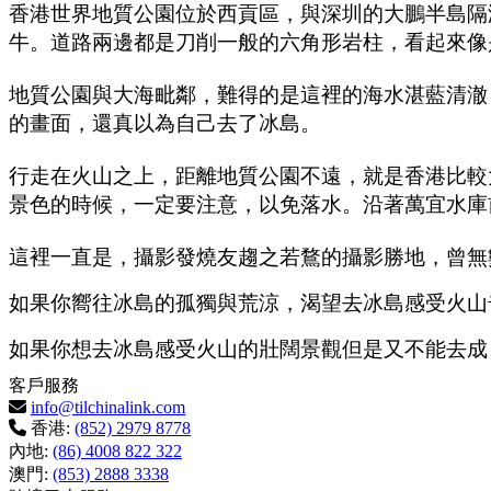
香港世界地質公園位於西貢區，與深圳的大鵬半島隔
牛。道路兩邊都是刀削一般的六角形岩柱，看起來像
地質公園與大海毗鄰，難得的是這裡的海水湛藍清澈
的畫面，還真以為自己去了冰島。
行走在火山之上，距離地質公園不遠，就是香港比較
景色的時候，一定要注意，以免落水。沿著萬宜水庫
這裡一直是，攝影發燒友趨之若鶩的攝影勝地，曾無
如果你嚮往冰島的孤獨與荒涼，渴望去冰島感受火山
如果你想去冰島感受火山的壯闊景觀但是又不能去成
客戶服務
info@tilchinalink.com
香港:
(852) 2979 8778
內地:
(86) 4008 822 322
澳門:
(853) 2888 3338