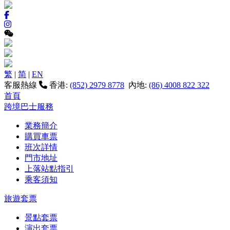
繁
|
简
|
EN
客服熱線
香港:
(852) 2979 8778
內地:
(86) 4008 822 322
首頁
跨境巴士服務
業務簡介
購買車票
班次詳情
門市地址
上落站點指引
乘客須知
旅遊套票
景點套票
演出套票