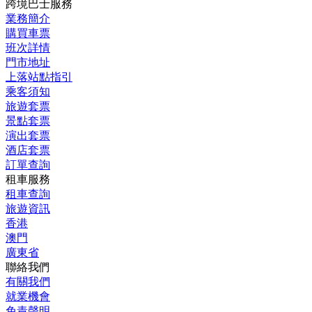
跨境巴士服務
業務簡介
購買車票
班次詳情
門市地址
上落站點指引
乘客須知
旅遊套票
景點套票
演出套票
酒店套票
訂單查詢
租車服務
租車查詢
旅遊資訊
香港
澳門
廣東省
聯絡我們
有關我們
就業機會
免責聲明