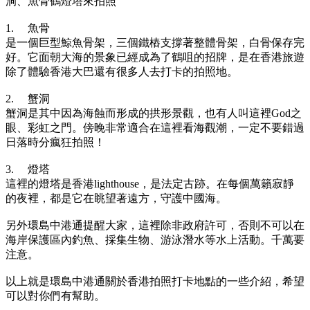
洞、魚骨鶴燈塔來拍照
1.
魚骨
是一個巨型鯨魚骨架，三個鐵樁支撐著整體骨架，白骨保存完
好。它面朝大海的景象已經成為了鶴咀的招牌，是在香港旅遊
除了體驗香港大巴還有很多人去打卡的拍照地。
2.
蟹洞
蟹洞是其中因為海蝕而形成的拱形景觀，也有人叫這裡God之
眼、彩虹之門。傍晚非常適合在這裡看海觀潮，一定不要錯過
日落時分瘋狂拍照！
3.
燈塔
這裡的燈塔是香港lighthouse，是法定古跡。在每個萬籟寂靜
的夜裡，都是它在眺望著遠方，守護中國海。
另外環島中港通提醒大家，這裡除非政府許可，否則不可以在
海岸保護區內釣魚、採集生物、游泳潛水等水上活動。千萬要
注意。
以上就是環島中港通關於香港拍照打卡地點的一些介紹，希望
可以對你們有幫助。