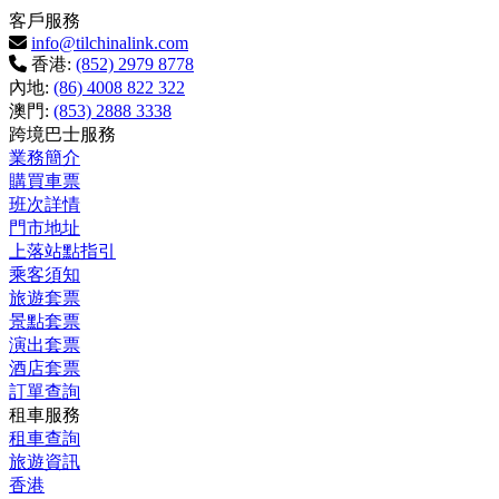
客戶服務
info@tilchinalink.com
香港:
(852) 2979 8778
內地:
(86) 4008 822 322
澳門:
(853) 2888 3338
跨境巴士服務
業務簡介
購買車票
班次詳情
門市地址
上落站點指引
乘客須知
旅遊套票
景點套票
演出套票
酒店套票
訂單查詢
租車服務
租車查詢
旅遊資訊
香港