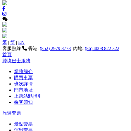
繁
|
简
|
EN
客服熱線
香港:
(852) 2979 8778
內地:
(86) 4008 822 322
首頁
跨境巴士服務
業務簡介
購買車票
班次詳情
門市地址
上落站點指引
乘客須知
旅遊套票
景點套票
演出套票