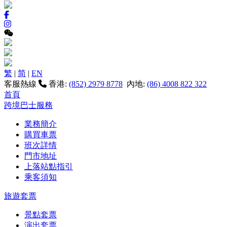
繁
|
简
|
EN
客服熱線
香港:
(852) 2979 8778
內地:
(86) 4008 822 322
首頁
跨境巴士服務
業務簡介
購買車票
班次詳情
門市地址
上落站點指引
乘客須知
旅遊套票
景點套票
演出套票