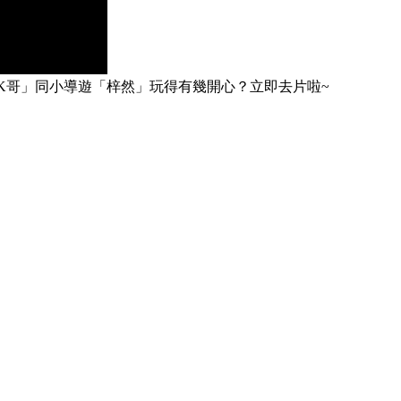
K哥」同小導遊「梓然」玩得有幾開心？立即去片啦~