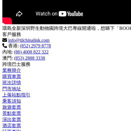
環島全新深圳野生動物園跨境大巴專線開通啦，想睇下「BOO
客戶服務
info@tilchinalink.com
香港:
(852) 2979 8778
內地:
(86) 4008 822 322
澳門:
(853) 2888 3338
跨境巴士服務
業務簡介
購買車票
班次詳情
門市地址
上落站點指引
乘客須知
旅遊套票
景點套票
演出套票
酒店套票