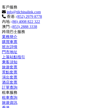
客戶服務
info@tilchinalink.com
香港:
(852) 2979 8778
內地:
(86) 4008 822 322
澳門:
(853) 2888 3338
跨境巴士服務
業務簡介
購買車票
班次詳情
門市地址
上落站點指引
乘客須知
旅遊套票
景點套票
演出套票
酒店套票
訂單查詢
租車服務
租車查詢
旅遊資訊
香港