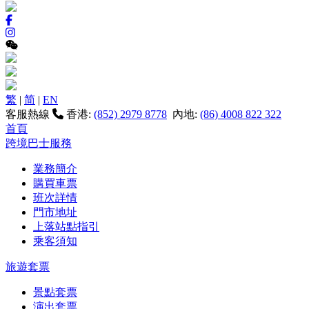
繁
|
简
|
EN
客服熱線
香港:
(852) 2979 8778
內地:
(86) 4008 822 322
首頁
跨境巴士服務
業務簡介
購買車票
班次詳情
門市地址
上落站點指引
乘客須知
旅遊套票
景點套票
演出套票