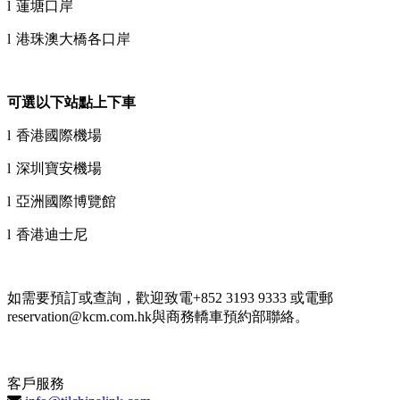
l
蓮塘口岸
l
港珠澳大橋各口岸
可選以下站點上下車
l
香港國際機場
l
深圳寶安機場
l
亞洲國際博覽館
l
香港迪士尼
如需要預訂或查詢，歡迎致電
+852 3193 9333
或電郵
reservation@kcm.com.hk
與商務轎車預約部聯絡。
客戶服務