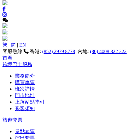
繁
|
简
|
EN
客服熱線
香港:
(852) 2979 8778
內地:
(86) 4008 822 322
首頁
跨境巴士服務
業務簡介
購買車票
班次詳情
門市地址
上落站點指引
乘客須知
旅遊套票
景點套票
演出套票