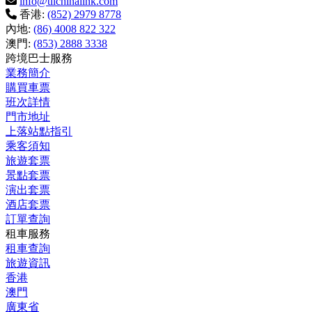
info@tilchinalink.com
香港:
(852) 2979 8778
內地:
(86) 4008 822 322
澳門:
(853) 2888 3338
跨境巴士服務
業務簡介
購買車票
班次詳情
門市地址
上落站點指引
乘客須知
旅遊套票
景點套票
演出套票
酒店套票
訂單查詢
租車服務
租車查詢
旅遊資訊
香港
澳門
廣東省