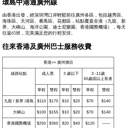
環島中港通廣州線
由香港出發，經深圳灣口岸輕鬆前往廣州各區，包括越秀區、
海珠區、天河區、番禺區、花都區，站點覆蓋全港（九龍、新
界、大嶼山、海洋公園、迪士尼樂園、香港國際機場），每天
往返65班，完美滿足您的行程安排。
往來香港及廣州巴士服務收費
香港>> 廣州價目
線路站點
成人票
3 歲以下
3 -11歲
65歲或以上長者
單程
雙程
單程
雙程
單程
雙程
九龍 / 新界 /港島
$110
$170
$10
$20
$70
$140
大嶼山
$100
$155
$10
$20
$70
$140
香港國際機場
$250
$360
$20
$40
$120
——