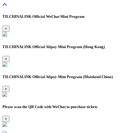
TILCHINALINK Official WeChat Mini Program
×
TILCHINALINK Official Alipay Mini Program (Hong Kong)
×
TILCHINALINK Official Alipay Mini Program (Mainland China)
×
Please scan the QR Code with WeChat to purchase tickets
×