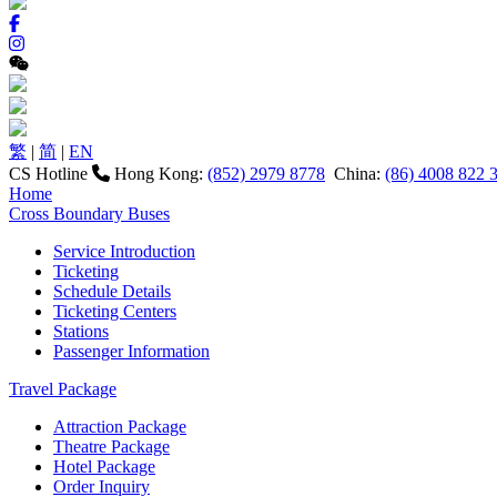
繁
|
简
|
EN
CS Hotline
Hong Kong:
(852) 2979 8778
China:
(86) 4008 822 
Home
Cross Boundary Buses
Service Introduction
Ticketing
Schedule Details
Ticketing Centers
Stations
Passenger Information
Travel Package
Attraction Package
Theatre Package
Hotel Package
Order Inquiry