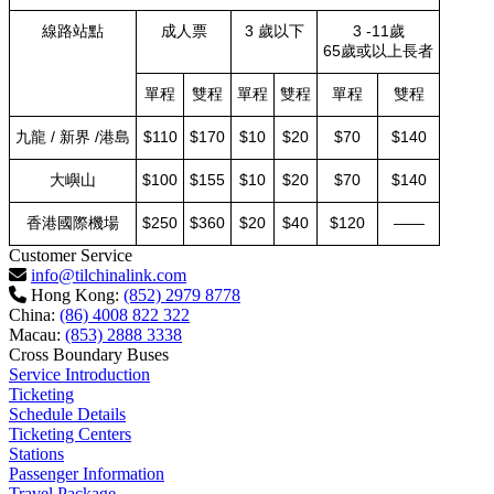
線路站點
成人票
3 歲以下
3 -11歲
65歲或以上長者
單程
雙程
單程
雙程
單程
雙程
九龍 / 新界 /港島
$110
$170
$10
$20
$70
$140
大嶼山
$100
$155
$10
$20
$70
$140
香港國際機場
$250
$360
$20
$40
$120
——
Customer Service
info@tilchinalink.com
Hong Kong:
(852) 2979 8778
China:
(86) 4008 822 322
Macau:
(853) 2888 3338
Cross Boundary Buses
Service Introduction
Ticketing
Schedule Details
Ticketing Centers
Stations
Passenger Information
Travel Package