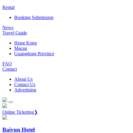
Rental
Booking Submission
News
Travel Guide
Hong Kong
Macau
Guangdong Province
FAQ
Contact
About Us
Contact Us
Advertising
Online Ticketing❯
Baiyun Hotel