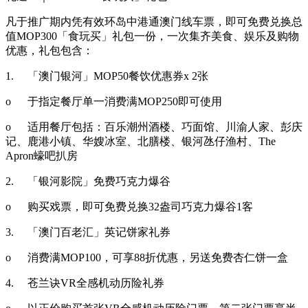
凡于推广期内凭有效环岛中港通澳门线车票，即可免费兑换总
值MOP300「食玩买」礼包一份，一次集齐美食、娱乐及购物
优惠，礼包包含：
1.
「澳门银河」MOP50餐饮优惠券x 2张
o
于指定餐厅单一消费满MOP250即可使用
o
适用餐厅包括：百乐潮州酒楼、巧面馆、川渝人家、彭庆
记、鹿港小镇、华嫂冰室、北膳楼、银河氹仔渔村、The
Apron蠔吧扒房
2.
「银河影院」免费巧克力爆谷
o
购买戏票，即可免费兑换32盎司巧克力爆谷1客
3.
「澳门百老汇」英记饼家礼券
o
消费满MOP100，可享88折优惠，另送免费杏仁饼一盒
4.
苍兰诀VR全感机动历险礼券