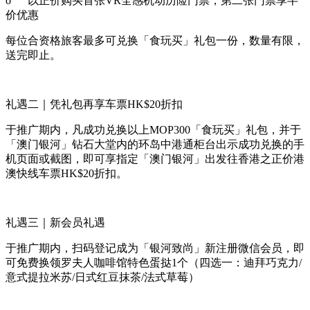
o
以正价购买首张VR全感机动历险门票，第二张门票享半
价优惠
每位合资格旅客最多可兑换「食玩买」礼包一份，数量有限，
送完即止。
礼遇二｜凭礼包再享车票HK$20折扣
于推广期内，凡成功兑换以上MOP300「食玩买」礼包，并于
「澳门银河」钻石大堂内的环岛中港通柜台出示成功兑换的手
机页面或截图，即可享指定「澳门银河」出发往香港之正价港
澳快线车票HK$20折扣。
礼遇三｜新会员礼遇
于推广期内，扫码登记成为「银河致尚」新注册微信会员，即
可免费换领罗夫人咖啡馆特色蛋挞1个（四选一：迪拜巧克力/
意式提拉米苏/日式红豆抹茶/法式草莓）