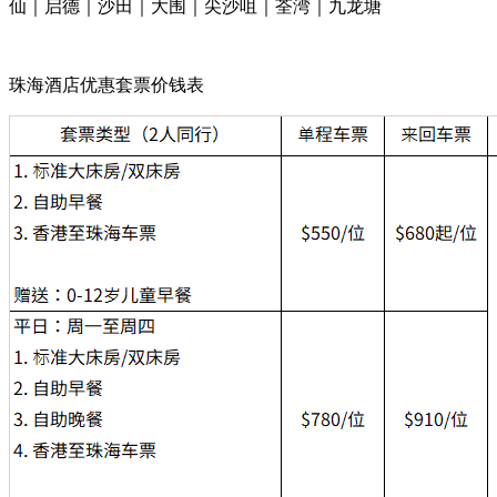
仙｜启德｜沙田｜大围｜尖沙咀｜荃湾｜九龙塘
珠海酒店优惠套票价钱表