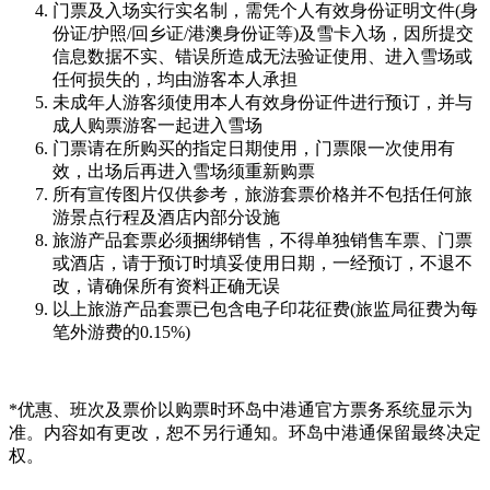
门票及入场实行实名制，需凭个人有效身份证明文件(身
份证/护照/回乡证/港澳身份证等)及雪卡入场，因所提交
信息数据不实、错误所造成无法验证使用、进入雪场或
任何损失的，均由游客本人承担
未成年人游客须使用本人有效身份证件进行预订，并与
成人购票游客一起进入雪场
门票请在所购买的指定日期使用，门票限一次使用有
效，出场后再进入雪场须重新购票
所有宣传图片仅供参考，旅游套票价格并不包括任何旅
游景点行程及酒店内部分设施
旅游产品套票必须捆绑销售，不得单独销售车票、门票
或酒店，请于预订时填妥使用日期，一经预订，不退不
改，请确保所有资料正确无误
以上旅游产品套票已包含电子印花征费(旅监局征费为每
笔外游费的0.15%)
*优惠、班次及票价以购票时环岛中港通官方票务系统显示为
准。内容如有更改，恕不另行通知。环岛中港通保留最终决定
权。