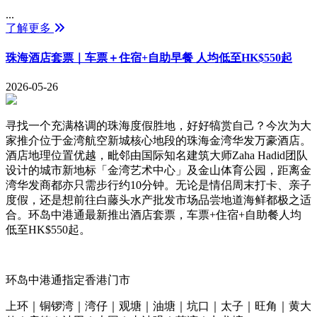
...
了解更多
珠海酒店套票｜车票＋住宿+自助早餐 人均低至HK$550起
2026-05-26
寻找一个充满格调的珠海度假胜地，好好犒赏自己？今次为大
家推介位于金湾航空新城核心地段的珠海金湾华发万豪酒店。
酒店地理位置优越，毗邻由国际知名建筑大师Zaha Hadid团队
设计的城市新地标「金湾艺术中心」及金山体育公园，距离金
湾华发商都亦只需步行约10分钟。无论是情侣周末打卡、亲子
度假，还是想前往白藤头水产批发市场品尝地道海鲜都极之适
合。环岛中港通最新推出酒店套票，车票+住宿+自助餐人均
低至HK$550起。
环岛中港通指定香港门市
上环｜铜锣湾｜湾仔｜观塘｜油塘｜坑口｜太子｜旺角｜黄大