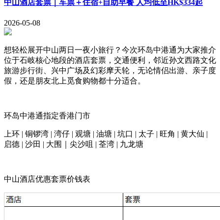
中山酒店套票｜车票＋住宿+自助早餐 人均低至HK$334起
2026-05-08
想轻松展开中山两日一夜小旅行？今次环岛中港通为大家推介
位于石岐核心地段的酒店套票，交通便利，邻近孙文西路文化
旅游步行街、兴中广场及幻彩摩天轮，无论情侣出游、亲子度
假，还是朋友北上觅食购物都十分适合。
环岛中港通指定香港门市
上环 | 铜锣湾 | 湾仔 | 观塘 | 油塘 | 坑口 | 太子 | 旺角 | 黄大仙 |
启德 | 沙田 | 大围｜尖沙咀 | 荃湾 | 九龙塘
中山酒店优惠套票价钱表