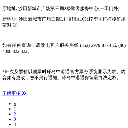
原地址
:
沙田新城市广场第三期
2
楼顾客服务中心
(
一田门外
)
新地址
:
沙田新城市广场三期
L1(
店铺
A105a
柠季手打柠檬鲜果
茶对面
)
如有任何查询，请致电客户服务热线
(852) 2979 8778
或
(86)
4008 822 322
。
*
班次及票价以购票时环岛中港通官方票务系统显示为准。内
容如有更改，恕不另行通知。环岛中港通保留最终决定权。
...
了解更多
Previous
«
1
2
3
4