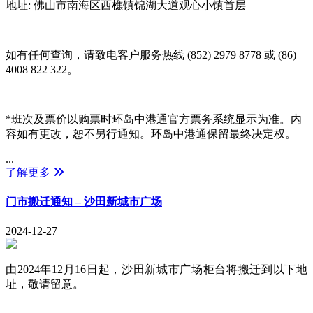
地址: 佛山市南海区西樵镇锦湖大道观心小镇首层
如有任何查询，请致电客户服务热线 (852) 2979 8778 或 (86)
4008 822 322。
*班次及票价以购票时环岛中港通官方票务系统显示为准。内
容如有更改，恕不另行通知。环岛中港通保留最终决定权。
...
了解更多
门市搬迁通知 – 沙田新城市广场
2024-12-27
由
2024
年
12
月
16
日起，沙田新城市广场柜台将搬迁到以下地
址，敬请留意。